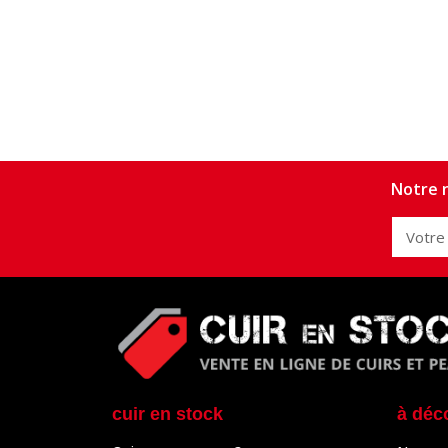
Notre n
cuir en stock
à déc