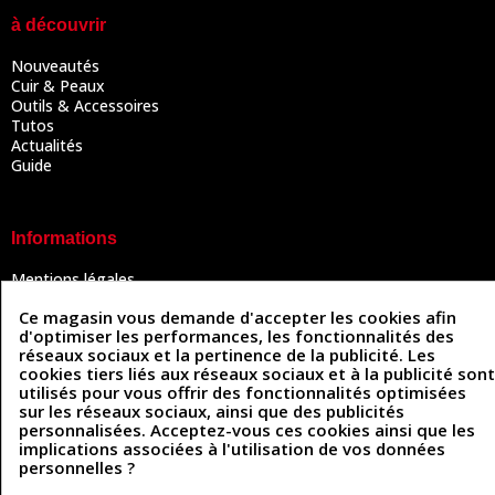
à découvrir
Nouveautés
Cuir & Peaux
Outils & Accessoires
Tutos
Actualités
Guide
Informations
Mentions légales
Conditions Générales de Vente
Ce magasin vous demande d'accepter les cookies afin
Politique de confidentialité
d'optimiser les performances, les fonctionnalités des
Politique des cookies
réseaux sociaux et la pertinence de la publicité. Les
Contactez-nous
cookies tiers liés aux réseaux sociaux et à la publicité sont
utilisés pour vous offrir des fonctionnalités optimisées
sur les réseaux sociaux, ainsi que des publicités
personnalisées. Acceptez-vous ces cookies ainsi que les
Coordonnées
implications associées à l'utilisation de vos données
personnelles ?
493 Chemin de Catougnac
05 63 34 51 88
81300 Graulhet