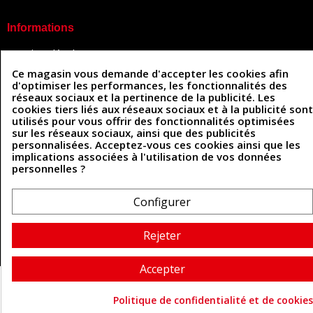
Informations
Mentions légales
Conditions Générales de Vente
Ce magasin vous demande d'accepter les cookies afin
Politique de confidentialité
d'optimiser les performances, les fonctionnalités des
Politique des cookies
réseaux sociaux et la pertinence de la publicité. Les
Contactez-nous
cookies tiers liés aux réseaux sociaux et à la publicité sont
utilisés pour vous offrir des fonctionnalités optimisées
sur les réseaux sociaux, ainsi que des publicités
personnalisées. Acceptez-vous ces cookies ainsi que les
Coordonnées
implications associées à l'utilisation de vos données
personnelles ?
493 Chemin de Catougnac
05 63 34 51 88
81300 Graulhet
contact@cuirenstock.com
Configurer
Rejeter
Cuirenstock © 2026 - Une création Quatrys 💙
Accepter
Politique de confidentialité et de cookies