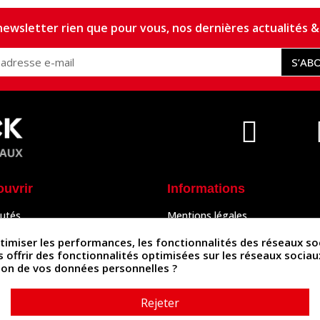
ewsletter rien que pour vous, nos dernières actualités & 
S’AB
ouvrir
Informations
utés
Mentions légales
Peaux
Conditions Générales de Vente
& Accessoires
Politique de confidentialité
iser les performances, les fonctionnalités des réseaux sociau
Politique des cookies
us offrir des fonctionnalités optimisées sur les réseaux socia
tés
Contactez-nous
ation de vos données personnelles ?
Rejeter