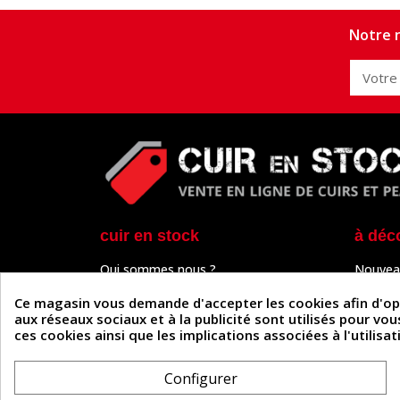
Notre n
cuir en stock
à déc
Qui sommes nous ?
Nouvea
Programme de fidélité
Cuir & 
Paiement sécurisé
Outils 
Ce magasin vous demande d'accepter les cookies afin d'optim
Un problème de connexion ?
Tutos
aux réseaux sociaux et à la publicité sont utilisés pour vo
Frais de livraison
Actuali
ces cookies ainsi que les implications associées à l'utilis
Nos partenaires
Guide
Formulaire de rétractation
Configurer