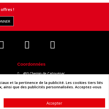
offres !
ONNER
Coordonnées
493 Chemin de Catougnac
81300 Graulhet
05 63 34 51 88
x et la pertinence de la publicité. Les cookies tiers liés
contact@cuirenstock.com
ux, ainsi que des publicités personnalisées. Acceptez-vous
Accepter