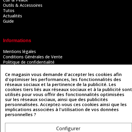
Outils & Accessoires
Tutos
Actualités
Guide
Informations
Mentions légales
Conditions Générales de Vente
Politique de confidentialité
Politique des cookies
Contactez-nous
Ce magasin vous demande d'accepter les cookies afin
d'optimiser les performances, les fonctionnalités des
réseaux sociaux et la pertinence de la publicité. Les
cookies tiers liés aux réseaux sociaux et à la publicité sont
Coordonnées
utilisés pour vous offrir des fonctionnalités optimisées
sur les réseaux sociaux, ainsi que des publicités
493 Chemin de Catougnac
personnalisées. Acceptez-vous ces cookies ainsi que les
05 63 34 51 88
81300 Graulhet
implications associées à l'utilisation de vos données
contact@cuirenstock.com
personnelles ?
Configurer