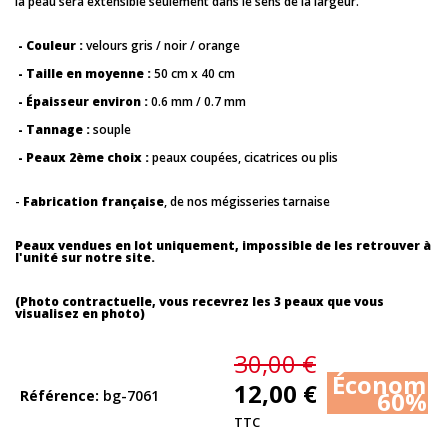
la peau sera extensible seulement dans le sens de la largeur.
- Couleur :
velours gris / noir / orange
- Taille en moyenne :
50 cm x 40 cm
- Épaisseur environ :
0.6 mm / 0.7 mm
- Tannage :
souple
- Peaux 2ème choix :
peaux coupées, cicatrices ou plis
-
Fabrication française
, de nos mégisseries tarnaise
Peaux vendues en lot uniquement, impossible de les retrouver à
l'unité sur notre site.
(Photo contractuelle, vous recevrez les 3 peaux que vous
visualisez en photo)
30,00 €
Économis
12,00 €
60%
Référence
bg-7061
TTC