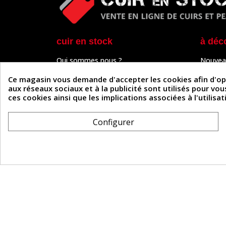
cuir en stock
à déc
Qui sommes nous ?
Nouvea
Programme de fidélité
Cuir & 
Paiement sécurisé
Outils 
Ce magasin vous demande d'accepter les cookies afin d'optim
Un problème de connexion ?
Tutos
aux réseaux sociaux et à la publicité sont utilisés pour vo
Frais de livraison
Actuali
ces cookies ainsi que les implications associées à l'utilis
Nos partenaires
Guide
Formulaire de rétractation
Configurer