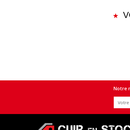
V
Notre n