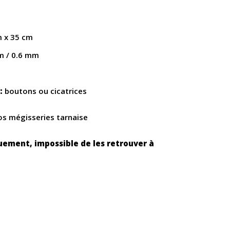
 x 35 cm
m / 0.6 mm
:
boutons ou cicatrices
nos mégisseries tarnaise
uement, impossible de les retrouver à