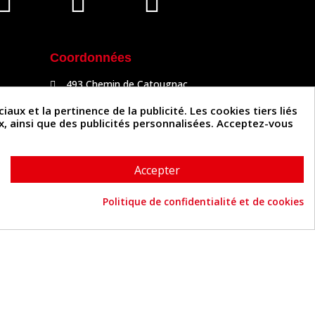
Coordonnées
493 Chemin de Catougnac
81300 Graulhet
05 63 34 51 88
x et la pertinence de la publicité. Les cookies tiers liés
contact@cuirenstock.com
ux, ainsi que des publicités personnalisées. Acceptez-vous
Accepter
Politique de confidentialité et de cookies
Cuirenstock © 2026 - Une création Quatrys 💙
Consentement aux cookies