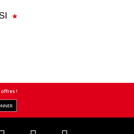
SI
offres !
ONNER