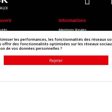
ouvrir
Informations
utés
Mentions légales
Peaux
Conditions Générales de Vente
& Accessoires
Politique de confidentialité
iser les performances, les fonctionnalités des réseaux sociau
Politique des cookies
us offrir des fonctionnalités optimisées sur les réseaux socia
tés
Contactez-nous
ation de vos données personnelles ?
Rejeter