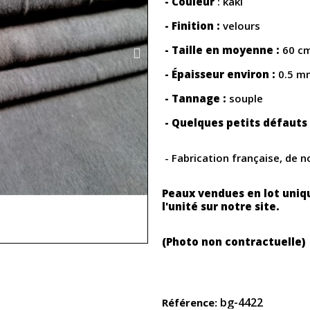
- Couleur
: kaki
- Finition :
velours
- Taille en moyenne :
60 cm
- Épaisseur environ :
0.5 m
- Tannage :
souple
- Quelques petits défauts 
- Fabrication française, de 
Peaux vendues en lot uniq
l'unité sur notre site.
(Photo non contractuelle)
bg-4422
Référence