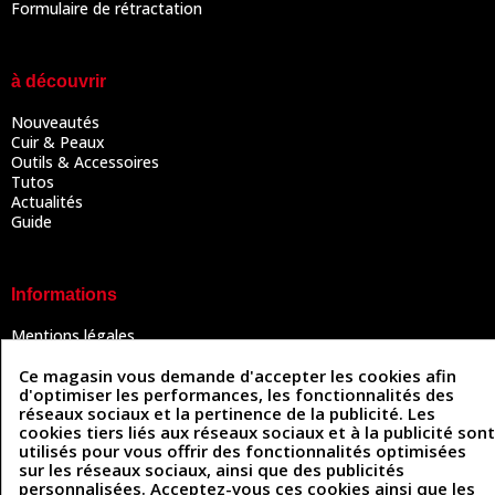
Formulaire de rétractation
à découvrir
Nouveautés
Cuir & Peaux
Outils & Accessoires
Tutos
Actualités
Guide
Informations
Mentions légales
Conditions Générales de Vente
Politique de confidentialité
Ce magasin vous demande d'accepter les cookies afin
d'optimiser les performances, les fonctionnalités des
Politique des cookies
réseaux sociaux et la pertinence de la publicité. Les
Contactez-nous
cookies tiers liés aux réseaux sociaux et à la publicité sont
utilisés pour vous offrir des fonctionnalités optimisées
sur les réseaux sociaux, ainsi que des publicités
personnalisées. Acceptez-vous ces cookies ainsi que les
Coordonnées