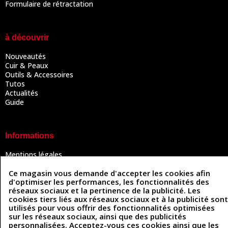
Formulaire de rétractation
à découvrir
Nouveautés
Cuir & Peaux
Outils & Accessoires
Tutos
Actualités
Guide
Informations
Mentions légales
Conditions Générales de Vente
Politique de confidentialité
Ce magasin vous demande d'accepter les cookies afin
d'optimiser les performances, les fonctionnalités des
Politique des cookies
réseaux sociaux et la pertinence de la publicité. Les
Contactez-nous
cookies tiers liés aux réseaux sociaux et à la publicité sont
utilisés pour vous offrir des fonctionnalités optimisées
sur les réseaux sociaux, ainsi que des publicités
personnalisées. Acceptez-vous ces cookies ainsi que les
Coordonnées