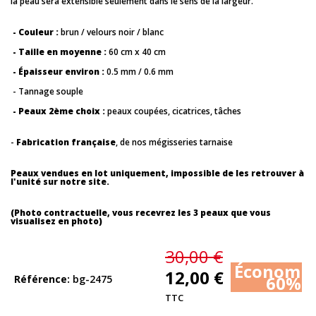
la peau sera extensible seulement dans le sens de la largeur.
- Couleur :
brun / velours noir / blanc
- Taille en moyenne :
60 cm x 40 cm
- Épaisseur environ :
0.5 mm / 0.6 mm
- Tannage souple
- Peaux 2ème choix :
peaux coupées, cicatrices, tâches
-
Fabrication française
, de nos mégisseries tarnaise
Peaux vendues en lot uniquement, impossible de les retrouver à
l'unité sur notre site.
(Photo contractuelle, vous recevrez les 3 peaux que vous
visualisez en photo)
30,00 €
Économis
12,00 €
60%
Référence
bg-2475
TTC