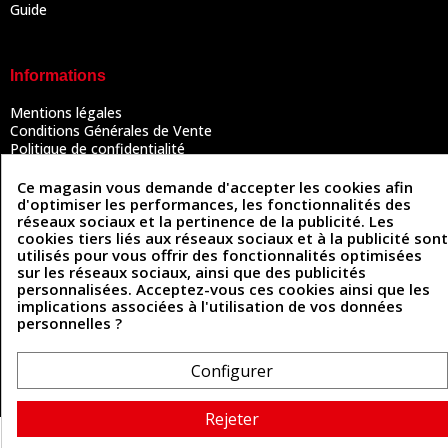
Guide
Informations
Mentions légales
Conditions Générales de Vente
Politique de confidentialité
Politique des cookies
Contactez-nous
Ce magasin vous demande d'accepter les cookies afin
d'optimiser les performances, les fonctionnalités des
réseaux sociaux et la pertinence de la publicité. Les
cookies tiers liés aux réseaux sociaux et à la publicité sont
Coordonnées
utilisés pour vous offrir des fonctionnalités optimisées
sur les réseaux sociaux, ainsi que des publicités
493 Chemin de Catougnac
personnalisées. Acceptez-vous ces cookies ainsi que les
05 63 34 51 88
81300 Graulhet
implications associées à l'utilisation de vos données
contact@cuirenstock.com
personnelles ?
Configurer
Cuirenstock © 2026 - Une création Quatrys 💙
Rejeter