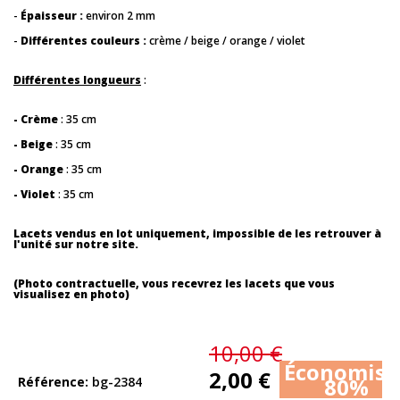
-
Épaisseur :
environ 2 mm
-
Différentes couleurs :
crème / beige / orange / violet
Différentes longueurs
:
- Crème
: 35 cm
- Beige
: 35 cm
- Orange
: 35 cm
- Violet
: 35 cm
Lacets vendus en lot uniquement, impossible de les retrouver à
l'unité sur notre site.
(Photo contractuelle, vous recevrez les lacets que vous
visualisez en photo)
10,00 €
Économise
2,00 €
80%
Référence
bg-2384