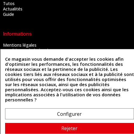
Tutos
Actualités
Guide
Informations
Mentions légales
Conditions Générales de Vente
Politique de confidentialité
Ce magasin vous demande d'accepter les cookies afin
Politique des cookies
d'optimiser les performances, les fonctionnalités des
Contactez-nous
réseaux sociaux et la pertinence de la publicité. Les
cookies tiers liés aux réseaux sociaux et à la publicité sont
utilisés pour vous offrir des fonctionnalités optimisées
sur les réseaux sociaux, ainsi que des publicités
Coordonnées
personnalisées. Acceptez-vous ces cookies ainsi que les
implications associées à l'utilisation de vos données
493 Chemin de Catougnac
personnelles ?
05 63 34 51 88
81300 Graulhet
contact@cuirenstock.com
Configurer
Rejeter
Cuirenstock © 2026 - Une création Quatrys 💙