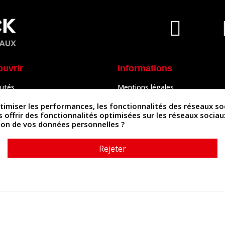
ouvrir
Informations
utés
Mentions légales
Peaux
Conditions Générales de Vente
& Accessoires
Politique de confidentialité
iser les performances, les fonctionnalités des réseaux sociau
Politique des cookies
us offrir des fonctionnalités optimisées sur les réseaux socia
tés
Contactez-nous
ation de vos données personnelles ?
Rejeter