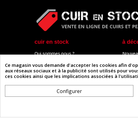
cuir en stock
à déc
Qui sommes nous ?
Nouvea
Programme de fidélité
Cuir & 
Paiement sécurisé
Outils 
Ce magasin vous demande d'accepter les cookies afin d'optim
Un problème de connexion ?
Tutos
aux réseaux sociaux et à la publicité sont utilisés pour vo
Frais de livraison
Actuali
ces cookies ainsi que les implications associées à l'utilis
Nos partenaires
Guide
Formulaire de rétractation
Configurer