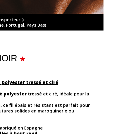
ansporteurs)
ne, Portugal, Pays Bas)
 NOIR
 polyester tressé et ciré
sé polyester
tressé et ciré, idéale pour la
m
, ce fil épais et résistant est parfait pour
utures solides en maroquinerie ou
fabriqué en Espagne
lles à bout rond