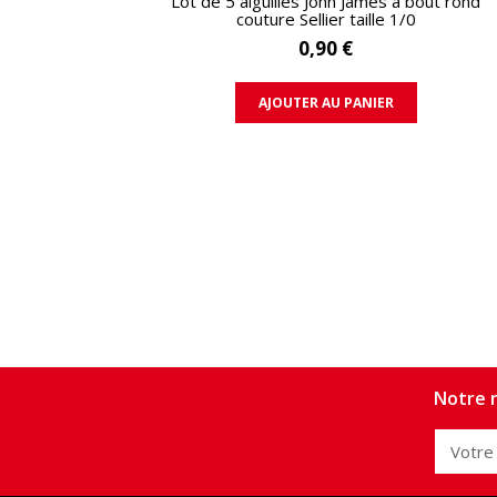
Lot de 5 aiguilles John James à bout rond
couture Sellier taille 1/0
0,90 €
AJOUTER AU PANIER
Notre n