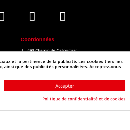
Coordonnées
493 Chemin de Catougnac
81300 Graulhet
05 63 34 51 88
x et la pertinence de la publicité. Les cookies tiers liés
contact@cuirenstock.com
ux, ainsi que des publicités personnalisées. Acceptez-vous
Accepter
Politique de confidentialité et de cookies
Cuirenstock © 2026 - Une création Quatrys 💙
Consentement aux cookies