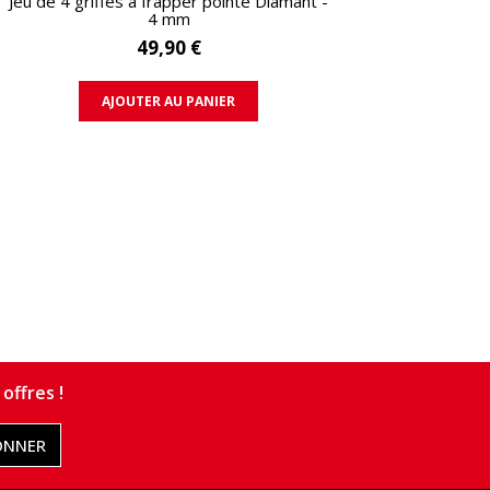
Jeu de 4 griffes à frapper pointe Diamant -
4 mm
49,90 €
AJOUTER AU PANIER
offres !
ONNER