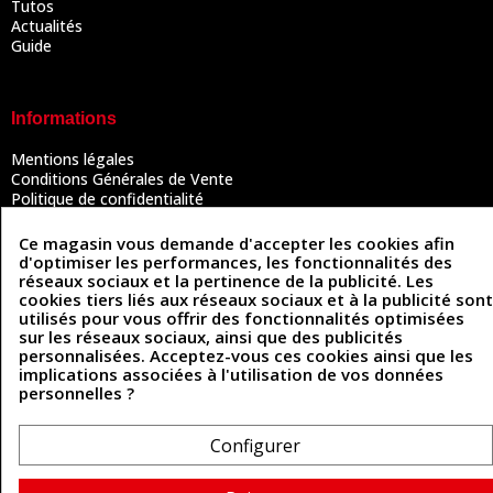
Tutos
Actualités
Guide
Informations
Mentions légales
Conditions Générales de Vente
Politique de confidentialité
Politique des cookies
Contactez-nous
Ce magasin vous demande d'accepter les cookies afin
d'optimiser les performances, les fonctionnalités des
réseaux sociaux et la pertinence de la publicité. Les
cookies tiers liés aux réseaux sociaux et à la publicité sont
Coordonnées
utilisés pour vous offrir des fonctionnalités optimisées
sur les réseaux sociaux, ainsi que des publicités
493 Chemin de Catougnac
personnalisées. Acceptez-vous ces cookies ainsi que les
05 63 34 51 88
81300 Graulhet
implications associées à l'utilisation de vos données
contact@cuirenstock.com
personnelles ?
Configurer
Cuirenstock © 2026 - Une création Quatrys 💙