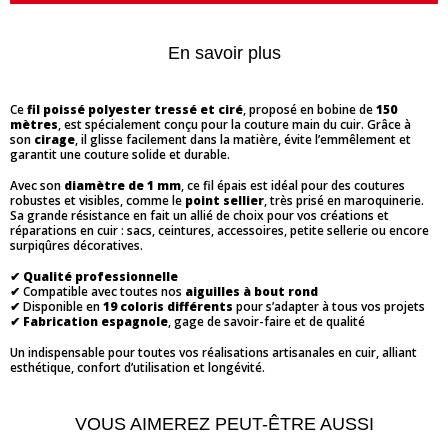
En savoir plus
Ce
fil poissé polyester tressé et ciré
, proposé en bobine de
150
mètres
, est spécialement conçu pour la couture main du cuir. Grâce à
son
cirage
, il glisse facilement dans la matière, évite l’emmêlement et
garantit une couture solide et durable.
Avec son
diamètre de 1 mm
, ce fil épais est idéal pour des coutures
robustes et visibles, comme le
point sellier
, très prisé en maroquinerie.
Sa grande résistance en fait un allié de choix pour vos créations et
réparations en cuir : sacs, ceintures, accessoires, petite sellerie ou encore
surpiqûres décoratives.
✔
Qualité professionnelle
✔ Compatible avec toutes nos
aiguilles à bout rond
✔ Disponible en
19 coloris différents
pour s’adapter à tous vos projets
✔
Fabrication espagnole
, gage de savoir-faire et de qualité
Un indispensable pour toutes vos réalisations artisanales en cuir, alliant
esthétique, confort d’utilisation et longévité.
VOUS AIMEREZ PEUT-ÊTRE AUSSI