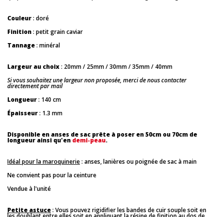
Couleur
: doré
Finition
: petit grain caviar
Tannage
: minéral
Largeur au choix
: 20mm / 25mm / 30mm / 35mm / 40mm
Si vous souhaitez une largeur non proposée, merci de nous contacter
directement par mail
Longueur
: 140 cm
Épaisseur
: 1.3 mm
Disponible en anses de sac prête à poser en 50cm ou 70cm de
longueur ainsi qu'en
demi-peau
.
Idéal pour la maroquinerie
: anses, lanières ou poignée de sac à main
Ne convient pas pour la ceinture
Vendue à l'unité
Petite astuce
: Vous pouvez rigidifier les bandes de cuir souple soit en
les doublant entre elles soit en appliquant la résine de finition au dos de