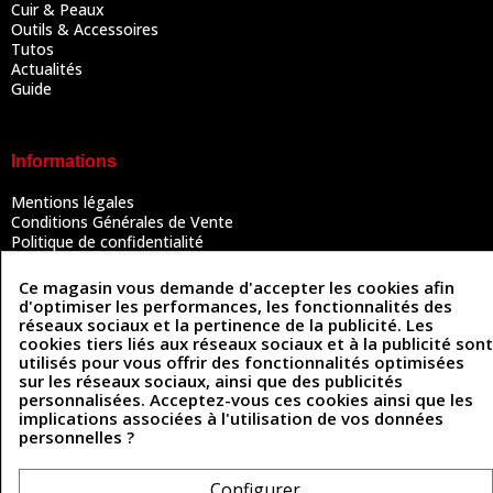
Cuir & Peaux
Outils & Accessoires
Tutos
Actualités
Guide
Informations
Mentions légales
Conditions Générales de Vente
Politique de confidentialité
Politique des cookies
Contactez-nous
Ce magasin vous demande d'accepter les cookies afin
d'optimiser les performances, les fonctionnalités des
réseaux sociaux et la pertinence de la publicité. Les
cookies tiers liés aux réseaux sociaux et à la publicité sont
Coordonnées
utilisés pour vous offrir des fonctionnalités optimisées
sur les réseaux sociaux, ainsi que des publicités
493 Chemin de Catougnac
personnalisées. Acceptez-vous ces cookies ainsi que les
05 63 34 51 88
81300 Graulhet
implications associées à l'utilisation de vos données
contact@cuirenstock.com
personnelles ?
Configurer