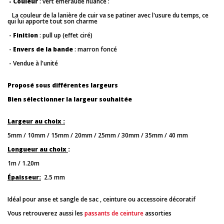
- Couleur
: vert émeraude nuancé :
La couleur de la lanière de cuir va se patiner avec l'usure du temps, ce
qui lui apporte tout son charme
-
Finition
: pull up (effet ciré)
-
Envers de la bande
: marron foncé
- Vendue à l'unité
Proposé sous différentes largeurs
Bien sélectionner la largeur souhaitée
Largeur au choix :
5mm / 10mm / 15mm / 20mm / 25mm / 30mm / 35mm / 40 mm
Longueur au choix
:
1m / 1.20m
Épaisseur:
2.5 mm
Idéal pour anse et sangle de sac , ceinture ou accessoire décoratif
Vous retrouverez aussi les
passants de ceinture
assorties