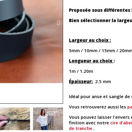
Proposée sous différentes 
Bien sélectionner la large
Largeur au choix :
5mm / 10mm / 15mm / 20mm
Longueur au choix
:
1m / 1.20m
Épaisseur:
2.5 mm
Idéal pour anse et sangle de 
Vous retrouverez aussi les
pa
Vous pouvez laisser l'envers 
finition avec notre
cire d'abei
de tranche
.