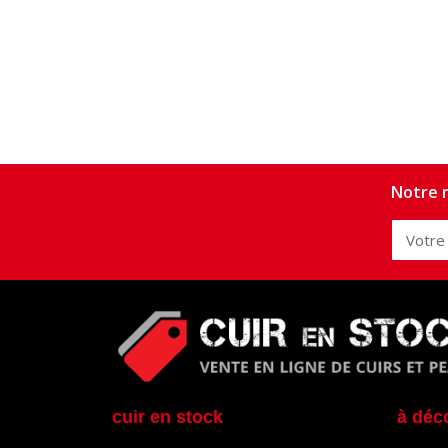
Notre n
cuir en stock
à déc