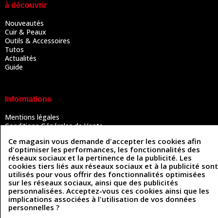
à découvrir
Nouveautés
Cuir & Peaux
Outils & Accessoires
Tutos
Actualités
Guide
Informations
Mentions légales
Conditions Générales de Vente
Politique de confidentialité
Ce magasin vous demande d'accepter les cookies afin
Politique des cookies
d'optimiser les performances, les fonctionnalités des
Contactez-nous
réseaux sociaux et la pertinence de la publicité. Les
cookies tiers liés aux réseaux sociaux et à la publicité sont
utilisés pour vous offrir des fonctionnalités optimisées
sur les réseaux sociaux, ainsi que des publicités
Coordonnées
personnalisées. Acceptez-vous ces cookies ainsi que les
implications associées à l'utilisation de vos données
493 Chemin de Catougnac
05 63 34 51 88
personnelles ?
81300 Graulhet