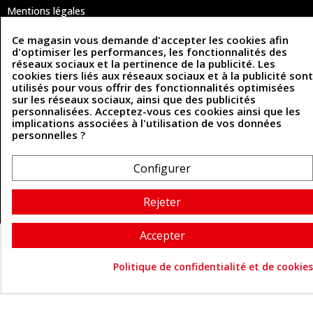
Mentions légales
Conditions Générales de Vente
Politique de confidentialité
Ce magasin vous demande d'accepter les cookies afin
Politique des cookies
d'optimiser les performances, les fonctionnalités des
Contactez-nous
réseaux sociaux et la pertinence de la publicité. Les
cookies tiers liés aux réseaux sociaux et à la publicité sont
utilisés pour vous offrir des fonctionnalités optimisées
sur les réseaux sociaux, ainsi que des publicités
Coordonnées
personnalisées. Acceptez-vous ces cookies ainsi que les
implications associées à l'utilisation de vos données
493 Chemin de Catougnac
personnelles ?
05 63 34 51 88
81300 Graulhet
contact@cuirenstock.com
Configurer
Rejeter
Cuirenstock © 2026 - Une création Quatrys 💙
Accepter
Politique de confidentialité et de cookies
Consentement aux cookie