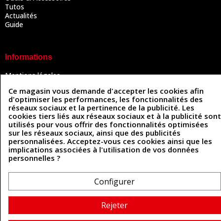
Tutos
Actualités
Guide
Informations
Mentions légales
Conditions Générales de Vente
Ce magasin vous demande d'accepter les cookies afin
Politique de confidentialité
d'optimiser les performances, les fonctionnalités des
Politique des cookies
réseaux sociaux et la pertinence de la publicité. Les
Contactez-nous
cookies tiers liés aux réseaux sociaux et à la publicité sont
utilisés pour vous offrir des fonctionnalités optimisées
sur les réseaux sociaux, ainsi que des publicités
personnalisées. Acceptez-vous ces cookies ainsi que les
Coordonnées
implications associées à l'utilisation de vos données
personnelles ?
493 Chemin de Catougnac
05 63 34 51 88
81300 Graulhet
contact@cuirenstock.com
Configurer
Rejeter
Cuirenstock © 2026 - Une création Quatrys 💙