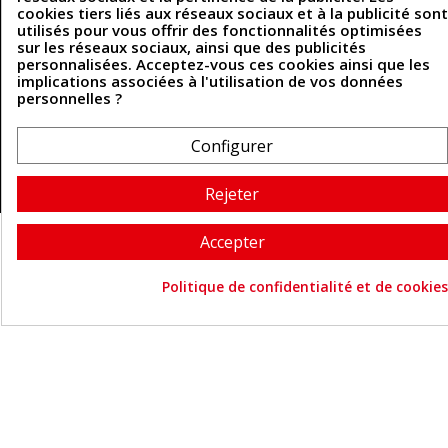
cookies tiers liés aux réseaux sociaux et à la publicité sont
utilisés pour vous offrir des fonctionnalités optimisées
sur les réseaux sociaux, ainsi que des publicités
Coordonnées
personnalisées. Acceptez-vous ces cookies ainsi que les
implications associées à l'utilisation de vos données
493 Chemin de Catougnac
05 63 34 51 88
personnelles ?
81300 Graulhet
contact@cuirenstock.com
Configurer
Rejeter
Cuirenstock © 2026 - Une création Quatrys 💙
Accepter
Politique de confidentialité et de cookies
Consentement aux cookie