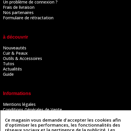
Un problème de connexion ?
Frais de livraison
Nos partenaires
Formulaire de rétractation
à découvrir
Nouveautés
Cuir & Peaux
Outils & Accessoires
Tutos
Actualités
Guide
Informations
Mentions légales
Conditions Générales de Vente
Politique de confidentialité
Ce magasin vous demande d'accepter les cookies afin
Politique des cookies
d'optimiser les performances, les fonctionnalités des
Contactez-nous
réseaux sociaux et la pertinence de la publicité. Les