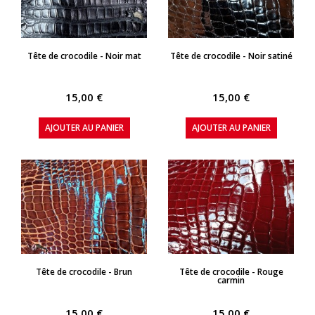
APERÇU RAPIDE
APERÇU RAPIDE
Tête de crocodile - Noir mat
Tête de crocodile - Noir satiné
15,00 €
15,00 €
AJOUTER AU PANIER
AJOUTER AU PANIER
APERÇU RAPIDE
APERÇU RAPIDE
Tête de crocodile - Brun
Tête de crocodile - Rouge
carmin
15,00 €
15,00 €