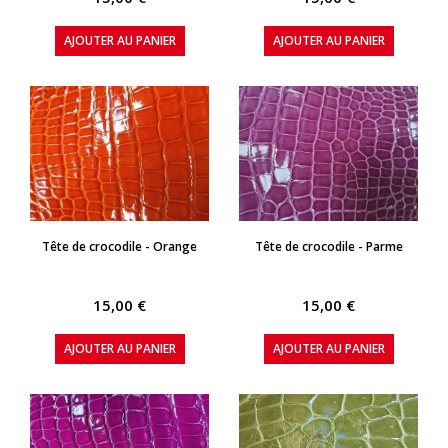
AJOUTER AU PANIER
AJOUTER AU PANIER
APERÇU RAPIDE
APERÇU RAPIDE
Tête de crocodile - Orange
Tête de crocodile - Parme
15,00 €
15,00 €
AJOUTER AU PANIER
AJOUTER AU PANIER