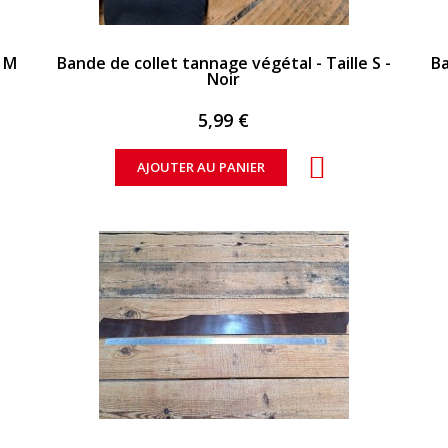
APERÇU RAPIDE
e M
Bande de collet tannage végétal - Taille S -
Ba
Noir
5,99 €
AJOUTER AU PANIER
APERÇU RAPIDE