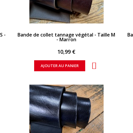
APERÇU RAPIDE
S -
Bande de collet tannage végétal - Taille M
Ba
- Marron
10,99 €
AJOUTER AU PANIER