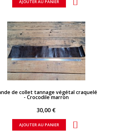
AJOUTER AU PANIER
APERÇU RAPIDE
ande de collet tannage végétal craquelé
- Crocodile marron
30,00 €
AJOUTER AU PANIER