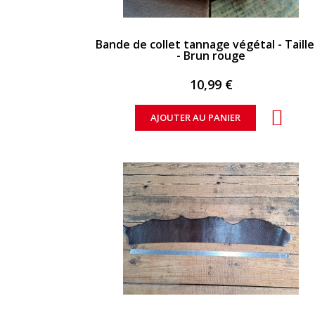
APERÇU RAPIDE
Bande de collet tannage végétal - Taill
- Brun rouge
10,99 €
AJOUTER AU PANIER
APERÇU RAPIDE