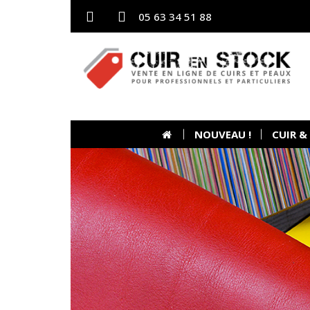
05 63 34 51 88
NOUVEAU !
CUIR &