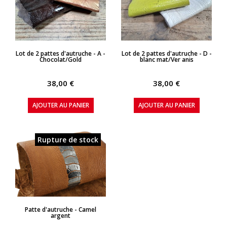
APERÇU RAPIDE
APERÇU RAPIDE
Lot de 2 pattes d'autruche - A -
Lot de 2 pattes d'autruche - D -
Chocolat/Gold
blanc mat/Ver anis
38,00 €
38,00 €
AJOUTER AU PANIER
AJOUTER AU PANIER
Rupture de stock
APERÇU RAPIDE
Patte d'autruche - Camel
argent