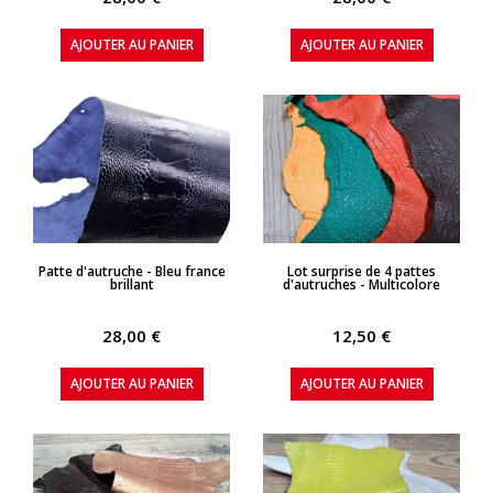
AJOUTER AU PANIER
AJOUTER AU PANIER
APERÇU RAPIDE
APERÇU RAPIDE
Patte d'autruche - Bleu france
Lot surprise de 4 pattes
brillant
d'autruches - Multicolore
28,00 €
12,50 €
AJOUTER AU PANIER
AJOUTER AU PANIER