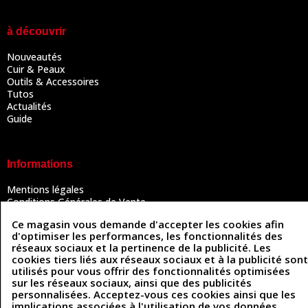
à découvrir
Nouveautés
Cuir & Peaux
Outils & Accessoires
Tutos
Actualités
Guide
Informations
Mentions légales
Conditions Générales de Vente
Politique de confidentialité
Ce magasin vous demande d'accepter les cookies afin
Politique des cookies
d'optimiser les performances, les fonctionnalités des
Contactez-nous
réseaux sociaux et la pertinence de la publicité. Les
cookies tiers liés aux réseaux sociaux et à la publicité sont
utilisés pour vous offrir des fonctionnalités optimisées
sur les réseaux sociaux, ainsi que des publicités
Coordonnées
personnalisées. Acceptez-vous ces cookies ainsi que les
implications associées à l'utilisation de vos données