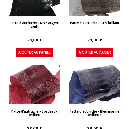
APERÇU RAPIDE
APERÇU RAPIDE
Patte d'autruche - Noir argent
Patte d'autruche - Gris brillant
vieilli
28,00 €
28,00 €
AJOUTER AU PANIER
AJOUTER AU PANIER
APERÇU RAPIDE
APERÇU RAPIDE
Patte d'autruche - Bordeaux
Patte d'autruche - Bleu marine
brillant
brillante
28,00 €
28,00 €