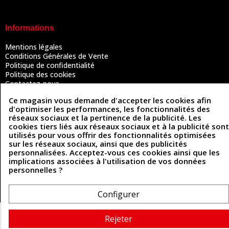
Informations
Mentions légales
Conditions Générales de Vente
Politique de confidentialité
Politique des cookies
Contactez-nous
Ce magasin vous demande d'accepter les cookies afin
d'optimiser les performances, les fonctionnalités des
réseaux sociaux et la pertinence de la publicité. Les
Coordonnées
cookies tiers liés aux réseaux sociaux et à la publicité sont
utilisés pour vous offrir des fonctionnalités optimisées
493 Chemin de Catougnac
05 63 34 51 88
sur les réseaux sociaux, ainsi que des publicités
81300 Graulhet
personnalisées. Acceptez-vous ces cookies ainsi que les
contact@cuirenstock.com
implications associées à l'utilisation de vos données
personnelles ?
Configurer
Cuirenstock © 2026 - Une création Quatrys 💙
Rejeter