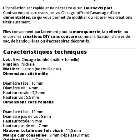
L’installation est rapide et ne nécessite qu’un
tournevis plat
.
Contrairement aux rivets, les vis Chicago offrent l’avantage d’être
démontables
, ce qui vous permet de modifier ou réparer vos créations
ultérieurement.
Elles conviennent parfaitement pour la
maroquinerie
, la
sellerie
, ou
encore les
créations DIY sans couture
comme la fixation d’anses de
sac, de bandoulières ou d’accessoires décoratifs.
Caractéristiques techniques
Lot
: 5 vis Chicago bombé (mâle + femelle)
Finition
: Nickelé
Matière
: Laiton (ne rouille pas)
Dimensions côté mâle
:
Diamètre tête : 10 mm
Diamètre vis : 4 mm
Hauteur totale : 7,3 mm
Hauteur vis : 5,5 mm
Dimensions côté femelle
:
Diamètre tête : 10 mm
Diamètre pas de vis : 5 mm
Hauteur totale : 9 mm
Hauteur pas de vis : 7 mm
Hauteur totale une fois vissé
: 11,5 mm
Marge cuir conseillée
: 7 mm d’épaisseur max
Origine
: Made in Taiwan