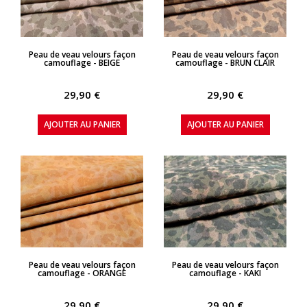
APERÇU RAPIDE
APERÇU RAPIDE
Peau de veau velours façon
Peau de veau velours façon
camouflage - BEIGE
camouflage - BRUN CLAIR
29,90 €
29,90 €
AJOUTER AU PANIER
AJOUTER AU PANIER
APERÇU RAPIDE
APERÇU RAPIDE
Peau de veau velours façon
Peau de veau velours façon
camouflage - ORANGE
camouflage - KAKI
29,90 €
29,90 €