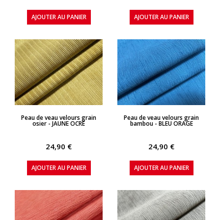
AJOUTER AU PANIER
AJOUTER AU PANIER
APERÇU RAPIDE
APERÇU RAPIDE
Peau de veau velours grain
Peau de veau velours grain
osier - JAUNE OCRE
bambou - BLEU ORAGE
24,90 €
24,90 €
AJOUTER AU PANIER
AJOUTER AU PANIER