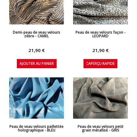
APERÇU RAPIDE
APERÇU RAPIDE
Demi-peau de veau velours
Peau de veau velours façon -
zèbre - CAMEL
LEOPARD
21,90 €
21,90 €
AJOUTER AU PANIER
APERÇU RAPIDE
APERÇU RAPIDE
APERÇU RAPIDE
Peau de veau velours paillettée
Peau de veau velours petit
holographique - BLEU
grain métallisé - GRIS