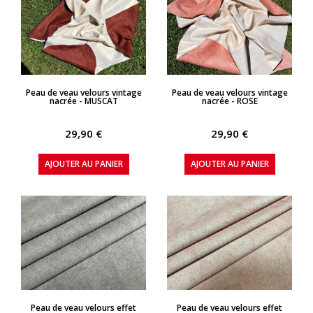
APERÇU RAPIDE
APERÇU RAPIDE
Peau de veau velours vintage
Peau de veau velours vintage
nacrée - MUSCAT
nacrée - ROSE
29,90 €
29,90 €
AJOUTER AU PANIER
AJOUTER AU PANIER
APERÇU RAPIDE
APERÇU RAPIDE
Peau de veau velours effet
Peau de veau velours effet