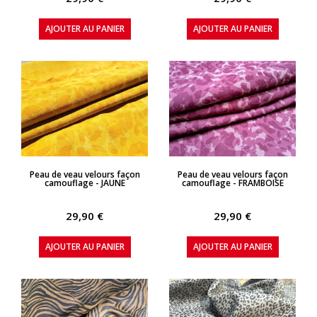
AJOUTER AU PANIER
AJOUTER AU PANIER
APERÇU RAPIDE
APERÇU RAPIDE
Peau de veau velours façon
Peau de veau velours façon
camouflage - JAUNE
camouflage - FRAMBOISE
29,90 €
29,90 €
AJOUTER AU PANIER
AJOUTER AU PANIER