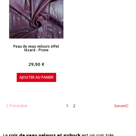
APERÇU RAPIDE
Peau de veau velours effet
lézard - Prune
29,90 €
AJOUTER AU PANIER
Précèdent
1
2
Suivant
Le
cuir de veau velours et nubuck
est un cuir très