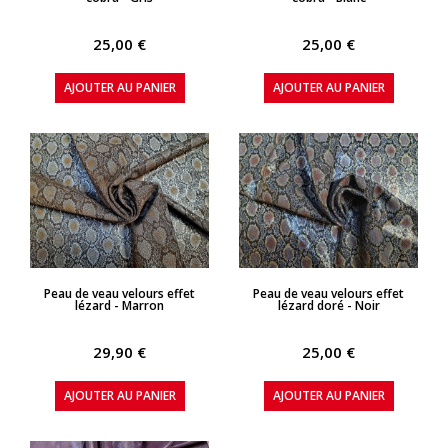
25,00 €
25,00 €
AJOUTER AU PANIER
AJOUTER AU PANIER
APERÇU RAPIDE
APERÇU RAPIDE
Peau de veau velours effet
Peau de veau velours effet
lézard - Marron
lézard doré - Noir
29,90 €
25,00 €
AJOUTER AU PANIER
AJOUTER AU PANIER