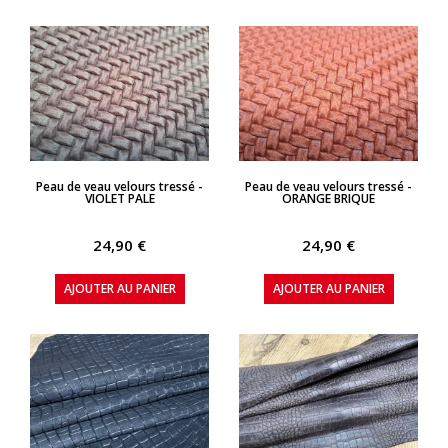
APERÇU RAPIDE
APERÇU RAPIDE
Peau de veau velours tressé -
Peau de veau velours tressé -
VIOLET PALE
ORANGE BRIQUE
24,90 €
24,90 €
AJOUTER AU PANIER
AJOUTER AU PANIER