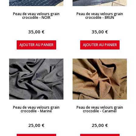
APERÇU RAPIDE
APERÇU RAPIDE
Peau de veau velours grain
Peau de veau velours grain
crocodile - NOIR
crocodile - BRUN
35,00 €
35,00 €
AJOUTER AU PANIER
AJOUTER AU PANIER
APERÇU RAPIDE
APERÇU RAPIDE
Peau de veau velours grain
Peau de veau velours grain
crocodile - Marine
crocodile - Caramel
25,00 €
25,00 €