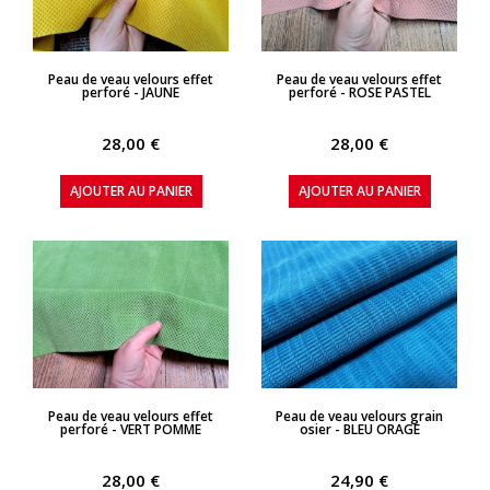
APERÇU RAPIDE
APERÇU RAPIDE
Peau de veau velours effet
Peau de veau velours effet
perforé - JAUNE
perforé - ROSE PASTEL
28,00 €
28,00 €
AJOUTER AU PANIER
AJOUTER AU PANIER
APERÇU RAPIDE
APERÇU RAPIDE
Peau de veau velours effet
Peau de veau velours grain
perforé - VERT POMME
osier - BLEU ORAGE
28,00 €
24,90 €