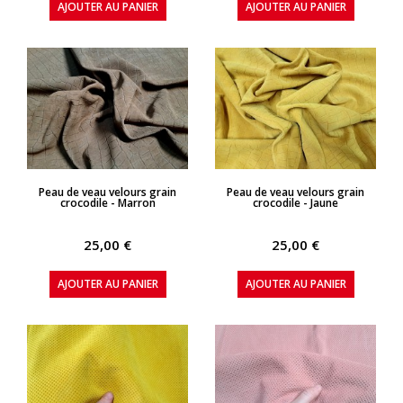
AJOUTER AU PANIER
AJOUTER AU PANIER
APERÇU RAPIDE
APERÇU RAPIDE
Peau de veau velours grain
Peau de veau velours grain
crocodile - Marron
crocodile - Jaune
25,00 €
25,00 €
AJOUTER AU PANIER
AJOUTER AU PANIER