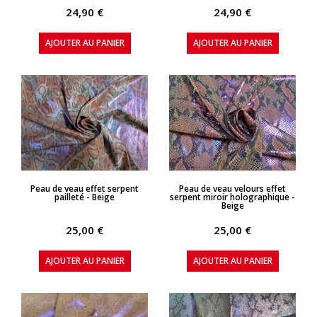
24,90 €
24,90 €
AJOUTER AU PANIER
AJOUTER AU PANIER
APERÇU RAPIDE
APERÇU RAPIDE
Peau de veau effet serpent
Peau de veau velours effet
pailleté - Beige
serpent miroir holographique -
Beige
25,00 €
25,00 €
AJOUTER AU PANIER
AJOUTER AU PANIER