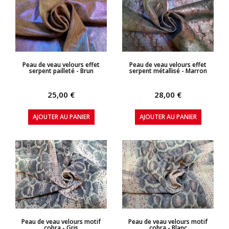
APERÇU RAPIDE
APERÇU RAPIDE
Peau de veau velours effet
Peau de veau velours effet
serpent pailleté - Brun
serpent métallisé - Marron
25,00 €
28,00 €
AJOUTER AU PANIER
AJOUTER AU PANIER
APERÇU RAPIDE
APERÇU RAPIDE
Peau de veau velours motif
Peau de veau velours motif
cobra - Gris
cobra - Blanc