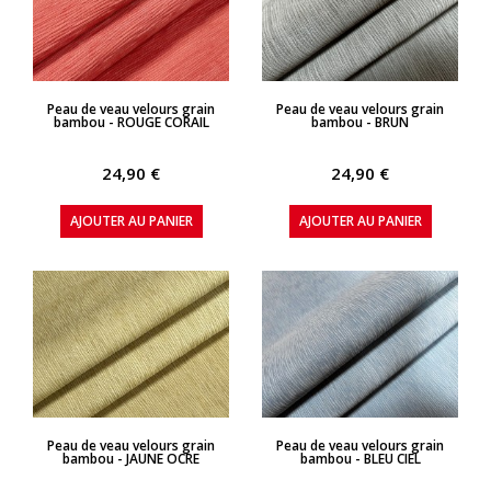
APERÇU RAPIDE
APERÇU RAPIDE
Peau de veau velours grain
Peau de veau velours grain
bambou - ROUGE CORAIL
bambou - BRUN
24,90 €
24,90 €
AJOUTER AU PANIER
AJOUTER AU PANIER
APERÇU RAPIDE
APERÇU RAPIDE
Peau de veau velours grain
Peau de veau velours grain
bambou - JAUNE OCRE
bambou - BLEU CIEL