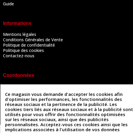
Guide
Informations
Mentions légales
Conditions Générales de Vente
Politique de confidentialité
Politique des cookies
Contactez-nous
Coordonnées
493 Chemin de Catougnac
05 63 34 51 88
81300 Graulhet
Ce magasin vous demande d'accepter les cookies afin
contact@cuirenstock.com
d'optimiser les performances, les fonctionnalités des
réseaux sociaux et la pertinence de la publicité. Les
cookies tiers liés aux réseaux sociaux et à la publicité sont
utilisés pour vous offrir des fonctionnalités optimisées
sur les réseaux sociaux, ainsi que des publicités
Cuirenstock © 2026 - Une création Quatrys 💙
personnalisées. Acceptez-vous ces cookies ainsi que les
implications associées à l'utilisation de vos données