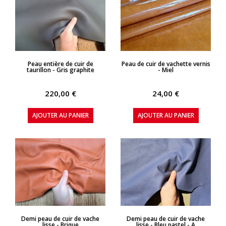
APERÇU RAPIDE
APERÇU RAPIDE
Peau entière de cuir de
Peau de cuir de vachette vernis
taurillon - Gris graphite
- Miel
220,00 €
24,00 €
AJOUTER AU PANIER
AJOUTER AU PANIER
APERÇU RAPIDE
APERÇU RAPIDE
Demi peau de cuir de vache
Demi peau de cuir de vache
lisse - Brique
lisse - Bleu pastel - A