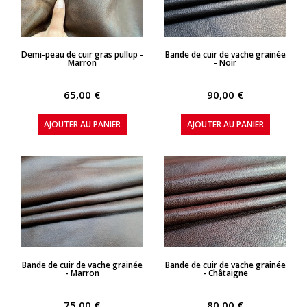
APERÇU RAPIDE
APERÇU RAPIDE
Demi-peau de cuir gras pullup -
Bande de cuir de vache grainée
Marron
- Noir
65,00 €
90,00 €
AJOUTER AU PANIER
AJOUTER AU PANIER
APERÇU RAPIDE
APERÇU RAPIDE
Bande de cuir de vache grainée
Bande de cuir de vache grainée
- Marron
- Châtaigne
75,00 €
80,00 €