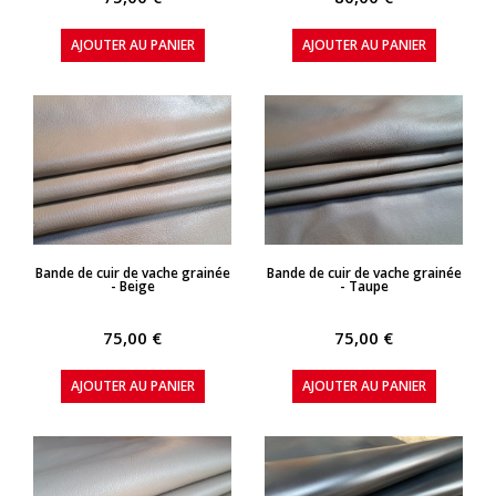
AJOUTER AU PANIER
AJOUTER AU PANIER
APERÇU RAPIDE
APERÇU RAPIDE
Bande de cuir de vache grainée
Bande de cuir de vache grainée
- Beige
- Taupe
75,00 €
75,00 €
AJOUTER AU PANIER
AJOUTER AU PANIER