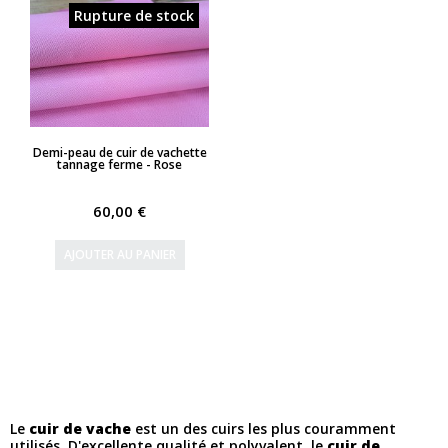
Rupture de stock
APERÇU RAPIDE
Demi-peau de cuir de vachette
tannage ferme - Rose
60,00 €
AJOUTER AU PANIER
Le
cuir de vache
est un des cuirs les plus couramment
utilisés. D'excellente qualité et polyvalent, le
cuir de