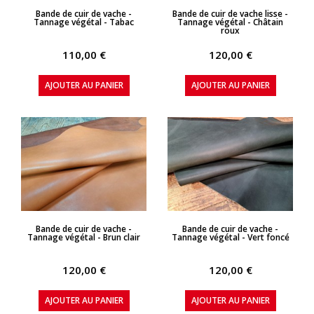
APERÇU RAPIDE
APERÇU RAPIDE
Bande de cuir de vache -
Bande de cuir de vache lisse -
Tannage végétal - Tabac
Tannage végétal - Châtain
roux
110,00 €
120,00 €
AJOUTER AU PANIER
AJOUTER AU PANIER
APERÇU RAPIDE
APERÇU RAPIDE
Bande de cuir de vache -
Bande de cuir de vache -
Tannage végétal - Brun clair
Tannage végétal - Vert foncé
120,00 €
120,00 €
AJOUTER AU PANIER
AJOUTER AU PANIER