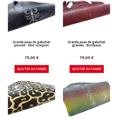
APERÇU RAPIDE
APERÇU RAPIDE
Grande peau de galuchat
Grande peau de galuchat
poncée - Noir scorpion
grainée - Bordeaux
79,00 €
79,00 €
AJOUTER AU PANIER
AJOUTER AU PANIER