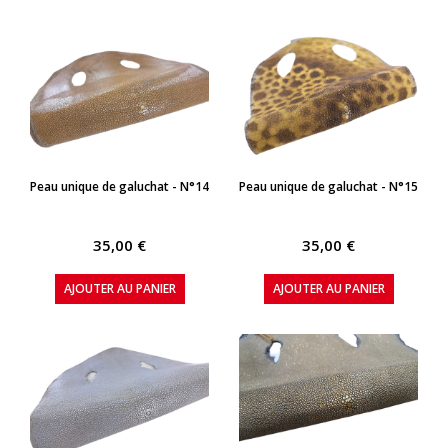
APERÇU RAPIDE
APERÇU RAPIDE
Peau unique de galuchat - N°14
Peau unique de galuchat - N°15
35,00 €
35,00 €
AJOUTER AU PANIER
AJOUTER AU PANIER