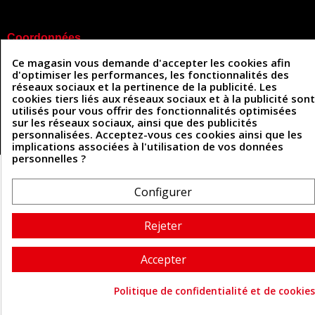
Coordonnées
Ce magasin vous demande d'accepter les cookies afin
493 Chemin de Catougnac
05 63 34 51 88
d'optimiser les performances, les fonctionnalités des
81300 Graulhet
réseaux sociaux et la pertinence de la publicité. Les
contact@cuirenstock.com
cookies tiers liés aux réseaux sociaux et à la publicité sont
utilisés pour vous offrir des fonctionnalités optimisées
sur les réseaux sociaux, ainsi que des publicités
personnalisées. Acceptez-vous ces cookies ainsi que les
Cuirenstock © 2026 - Une création Quatrys 💙
implications associées à l'utilisation de vos données
personnelles ?
Configurer
Rejeter
Accepter
Politique de confidentialité et de cookies
Consentement aux cookie