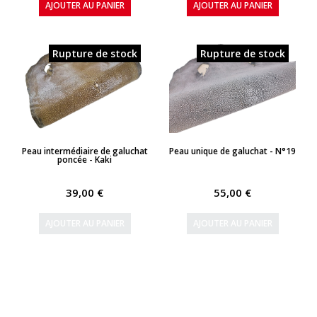
AJOUTER AU PANIER
AJOUTER AU PANIER
Rupture de stock
Rupture de stock
APERÇU RAPIDE
APERÇU RAPIDE
Peau intermédiaire de galuchat
Peau unique de galuchat - N°19
poncée - Kaki
39,00 €
55,00 €
AJOUTER AU PANIER
AJOUTER AU PANIER