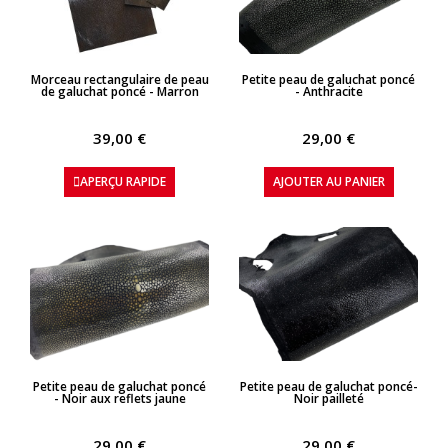
APERÇU RAPIDE
APERÇU RAPIDE
Morceau rectangulaire de peau
Petite peau de galuchat poncé
de galuchat poncé - Marron
- Anthracite
39,00 €
29,00 €
APERÇU RAPIDE
AJOUTER AU PANIER
APERÇU RAPIDE
APERÇU RAPIDE
Petite peau de galuchat poncé
Petite peau de galuchat poncé-
- Noir aux reflets jaune
Noir pailleté
29,00 €
29,00 €