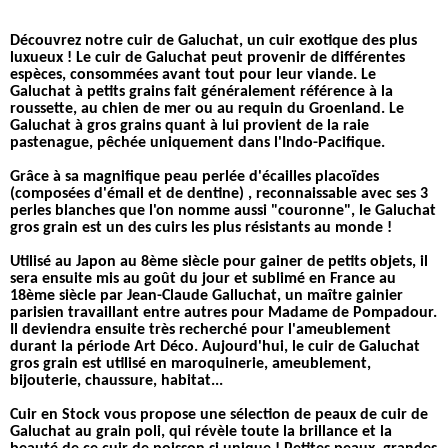
Découvrez notre cuir de Galuchat, un cuir exotique des plus
luxueux ! Le cuir de Galuchat peut provenir de différentes
espèces, consommées avant tout pour leur viande. Le
Galuchat à petits grains fait généralement référence à la
roussette, au chien de mer ou au requin du Groenland. Le
Galuchat à gros grains quant à lui provient de la raie
pastenague, pêchée uniquement dans l'Indo-Pacifique.
Grâce à sa magnifique peau perlée d'écailles placoïdes
(composées d'émail et de dentine) , reconnaissable avec ses 3
perles blanches que l'on nomme aussi "couronne", le Galuchat
gros grain est un des cuirs les plus résistants au monde !
Utilisé au Japon au 8ème siècle pour gainer de petits objets, il
sera ensuite mis au goût du jour et sublimé en France au
18ème siècle par Jean-Claude Galluchat, un maître gainier
parisien travaillant entre autres pour Madame de Pompadour.
Il deviendra ensuite très recherché pour l'ameublement
durant la période Art Déco. Aujourd'hui, le cuir de Galuchat
gros grain est utilisé en maroquinerie, ameublement,
bijouterie, chaussure, habitat...
Cuir en Stock vous propose une sélection de peaux de cuir de
Galuchat au grain poli, qui révèle toute la brillance et la