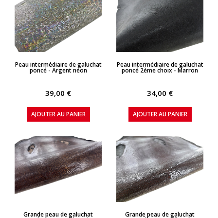
APERÇU RAPIDE
APERÇU RAPIDE
Peau intermédiaire de galuchat
Peau intermédiaire de galuchat
poncé - Argent néon
poncé 2ème choix - Marron
39,00 €
34,00 €
AJOUTER AU PANIER
AJOUTER AU PANIER
APERÇU RAPIDE
APERÇU RAPIDE
Grande peau de galuchat
Grande peau de galuchat