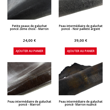
APERÇU RAPIDE
APERÇU RAPIDE
Petite peaux de galuchat
Peau intermédiaire de galuchat
poncé 2ème choix - Marron
poncé - Noir pailleté argent
24,00 €
39,00 €
AJOUTER AU PANIER
AJOUTER AU PANIER
APERÇU RAPIDE
APERÇU RAPIDE
Peau intermédiaire de galuchat
Peau intermédiaire de galuchat
poncé - Marron
poncé- Marron nuancé