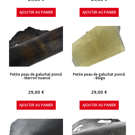
AJOUTER AU PANIER
AJOUTER AU PANIER
APERÇU RAPIDE
APERÇU RAPIDE
Petite peau de galuchat poncé
Petite peau de galuchat poncé
- Marron nuancé
- Beige
29,00 €
29,00 €
AJOUTER AU PANIER
AJOUTER AU PANIER