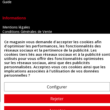
Guide
Informations
Mentions légales
Conditions Générales de Vente
Politique de confidentialité
Politique des cookies
Ce magasin vous demande d'accepter les cookies afin
Contactez-nous
d'optimiser les performances, les fonctionnalités des
réseaux sociaux et la pertinence de la publicité. Les
cookies tiers liés aux réseaux sociaux et à la publicité sont
utilisés pour vous offrir des fonctionnalités optimisées
Coordonnées
sur les réseaux sociaux, ainsi que des publicités
personnalisées. Acceptez-vous ces cookies ainsi que les
493 Chemin de Catougnac
implications associées à l'utilisation de vos données
05 63 34 51 88
81300 Graulhet
personnelles ?
contact@cuirenstock.com
Configurer
Cuirenstock © 2026 - Une création Quatrys 💙
Rejeter