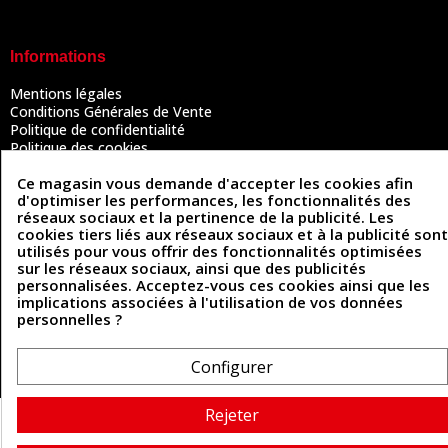
Informations
Mentions légales
Conditions Générales de Vente
Politique de confidentialité
Politique des cookies
Contactez-nous
Ce magasin vous demande d'accepter les cookies afin
d'optimiser les performances, les fonctionnalités des
réseaux sociaux et la pertinence de la publicité. Les
Coordonnées
cookies tiers liés aux réseaux sociaux et à la publicité sont
utilisés pour vous offrir des fonctionnalités optimisées
sur les réseaux sociaux, ainsi que des publicités
493 Chemin de Catougnac
05 63 34 51 88
personnalisées. Acceptez-vous ces cookies ainsi que les
81300 Graulhet
implications associées à l'utilisation de vos données
contact@cuirenstock.com
personnelles ?
Configurer
Cuirenstock © 2026 - Une création Quatrys 💙
Rejeter