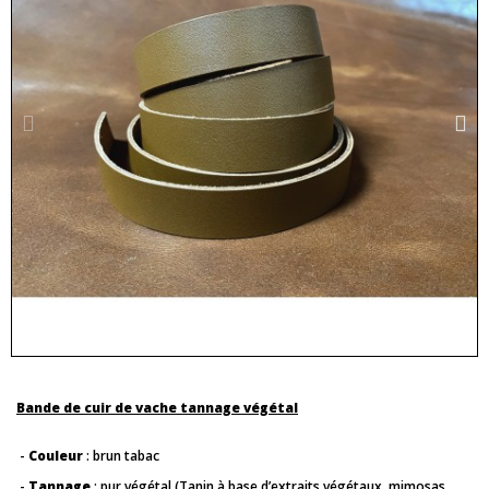
Bande de cuir de vache tannage végétal
-
Couleur
: brun tabac
-
Tannage
: pur végétal (Tanin à base d’extraits végétaux, mimosas,