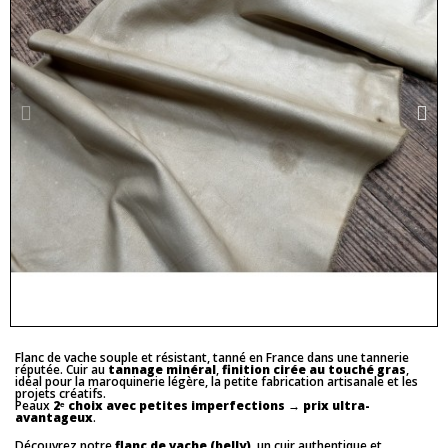
Flanc de vache souple et résistant, tanné en France dans une tannerie
réputée. Cuir au
tannage minéral
,
finition cirée au touché gras
,
idéal pour la maroquinerie légère, la petite fabrication artisanale et les
projets créatifs.
Peaux
2ᵉ choix avec petites imperfections
→
prix ultra-
avantageux
.
Découvrez notre
flanc de vache (belly)
, un cuir authentique et