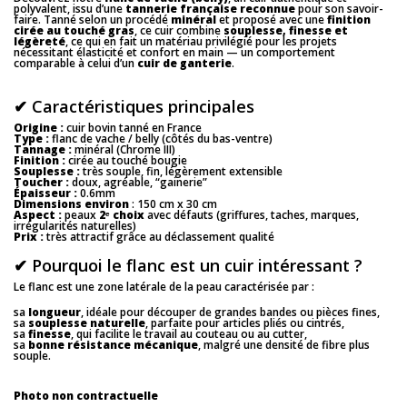
polyvalent, issu d’une
tannerie française reconnue
pour son savoir-
faire. Tanné selon un procédé
minéral
et proposé avec une
finition
cirée au touché gras
, ce cuir combine
souplesse, finesse et
légèreté
, ce qui en fait un matériau privilégié pour les projets
nécessitant élasticité et confort en main — un comportement
comparable à celui d’un
cuir de ganterie
.
✔ Caractéristiques principales
Origine :
cuir bovin tanné en France
Type :
flanc de vache / belly (côtés du bas-ventre)
Tannage :
minéral (Chrome III)
Finition :
cirée au touché bougie
Souplesse :
très souple, fin, légèrement extensible
Toucher :
doux, agréable, “gainerie”
Épaisseur :
0.6mm
Dimensions environ
: 150 cm x 30 cm
Aspect :
peaux
2ᵉ choix
avec défauts (griffures, taches, marques,
irrégularités naturelles)
Prix :
très attractif grâce au déclassement qualité
✔ Pourquoi le flanc est un cuir intéressant ?
Le flanc est une zone latérale de la peau caractérisée par :
sa
longueur
, idéale pour découper de grandes bandes ou pièces fines,
sa
souplesse naturelle
, parfaite pour articles pliés ou cintrés,
sa
finesse
, qui facilite le travail au couteau ou au cutter,
sa
bonne résistance mécanique
, malgré une densité de fibre plus
souple.
Photo non contractuelle