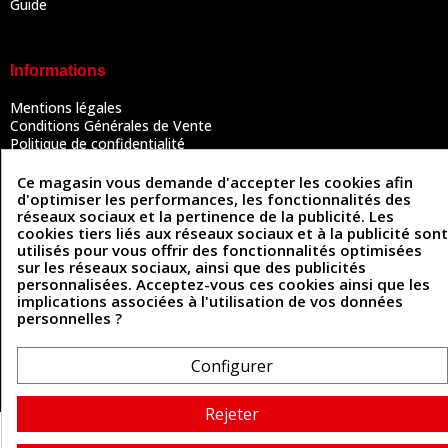
Guide
Informations
Mentions légales
Conditions Générales de Vente
Politique de confidentialité
Politique des cookies
Contactez-nous
Ce magasin vous demande d'accepter les cookies afin
d'optimiser les performances, les fonctionnalités des
réseaux sociaux et la pertinence de la publicité. Les
cookies tiers liés aux réseaux sociaux et à la publicité sont
Coordonnées
utilisés pour vous offrir des fonctionnalités optimisées
sur les réseaux sociaux, ainsi que des publicités
493 Chemin de Catougnac
personnalisées. Acceptez-vous ces cookies ainsi que les
05 63 34 51 88
81300 Graulhet
implications associées à l'utilisation de vos données
contact@cuirenstock.com
personnelles ?
Configurer
Cuirenstock © 2026 - Une création Quatrys 💙
Rejeter