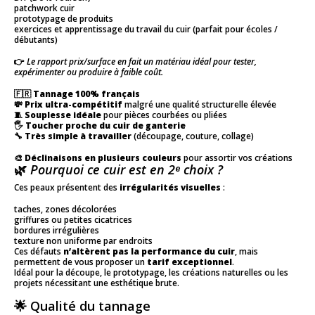
patchwork cuir
prototypage de produits
exercices et apprentissage du travail du cuir (parfait pour écoles /
débutants)
👉
Le rapport prix/surface en fait un matériau idéal pour tester,
expérimenter ou produire à faible coût.
🇫🇷
Tannage 100% français
💸
Prix ultra-compétitif
malgré une qualité structurelle élevée
🧵
Souplesse idéale
pour pièces courbées ou pliées
🖐
Toucher proche du cuir de ganterie
🔧
Très simple à travailler
(découpage, couture, collage)
🎨
Déclinaisons en plusieurs couleurs
pour assortir vos créations
🌿
Pourquoi ce cuir est en 2ᵉ choix ?
Ces peaux présentent des
irrégularités visuelles
:
taches, zones décolorées
griffures ou petites cicatrices
bordures irrégulières
texture non uniforme par endroits
Ces défauts
n’altèrent pas la performance du cuir
, mais
permettent de vous proposer un
tarif exceptionnel
.
Idéal pour la découpe, le prototypage, les créations naturelles ou les
projets nécessitant une esthétique brute.
🌟 Qualité du tannage