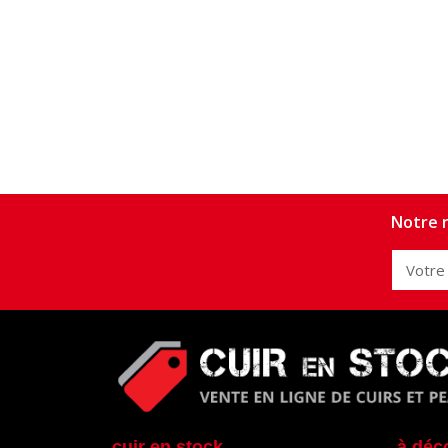
Notre n
cuir en stock
à déc