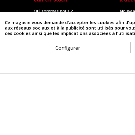
Qui sommes nous ?
Nouvea
Programme de fidélité
Cuir & 
Paiement sécurisé
Outils 
Ce magasin vous demande d'accepter les cookies afin d'optim
Un problème de connexion ?
Tutos
aux réseaux sociaux et à la publicité sont utilisés pour vo
Frais de livraison
Actuali
ces cookies ainsi que les implications associées à l'utilis
Nos partenaires
Guide
Formulaire de rétractation
Configurer