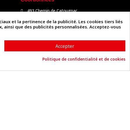
493 Chemin de Catougnac
81300 Graulhet
05 63 34 51 88
x et la pertinence de la publicité. Les cookies tiers liés
contact@cuirenstock.com
ux, ainsi que des publicités personnalisées. Acceptez-vous
Accepter
Politique de confidentialité et de cookies
Cuirenstock © 2026 - Une création Quatrys 💙
Consentement aux cookies