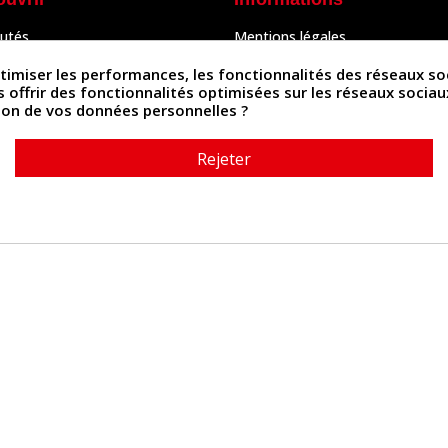
utés
Mentions légales
Peaux
Conditions Générales de Vente
& Accessoires
Politique de confidentialité
iser les performances, les fonctionnalités des réseaux sociau
Politique des cookies
us offrir des fonctionnalités optimisées sur les réseaux socia
tés
Contactez-nous
ation de vos données personnelles ?
Rejeter