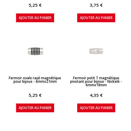
5,25 €
3,75 €
AJOUTER AU PANIER
AJOUTER AU PANIER
APERÇU RAPIDE
APERÇU RAPIDE
Fermoir ovale rayé magnétique
Fermoir petit T magnétique
pour bijoux - 6mmx21mm
pivotant pour bijoux - Nickelé -
6mmx18mm
5,25 €
4,35 €
AJOUTER AU PANIER
AJOUTER AU PANIER