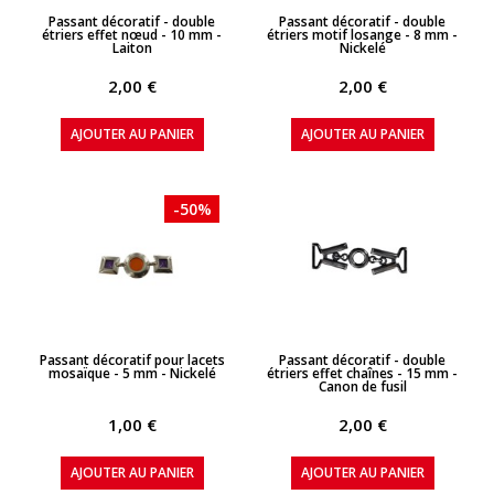
APERÇU RAPIDE
APERÇU RAPIDE
Passant décoratif - double
Passant décoratif - double
étriers effet nœud - 10 mm -
étriers motif losange - 8 mm -
Laiton
Nickelé
2,00 €
2,00 €
AJOUTER AU PANIER
AJOUTER AU PANIER
-50%
APERÇU RAPIDE
APERÇU RAPIDE
Passant décoratif pour lacets
Passant décoratif - double
mosaïque - 5 mm - Nickelé
étriers effet chaînes - 15 mm -
Canon de fusil
1,00 €
2,00 €
AJOUTER AU PANIER
AJOUTER AU PANIER