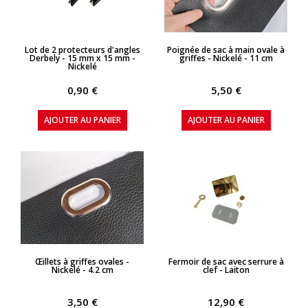
APERÇU RAPIDE
APERÇU RAPIDE
Lot de 2 protecteurs d'angles
Poignée de sac à main ovale à
Derbely - 15 mm x 15 mm -
griffes - Nickelé - 11 cm
Nickelé
0,90 €
5,50 €
AJOUTER AU PANIER
AJOUTER AU PANIER
APERÇU RAPIDE
APERÇU RAPIDE
Œillets à griffes ovales -
Fermoir de sac avec serrure à
Nickelé - 4.2 cm
clef - Laiton
3,50 €
12,90 €