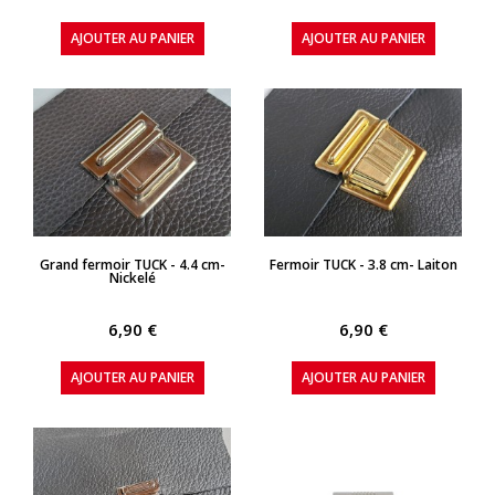
AJOUTER AU PANIER
AJOUTER AU PANIER
APERÇU RAPIDE
APERÇU RAPIDE
Grand fermoir TUCK - 4.4 cm-
Fermoir TUCK - 3.8 cm- Laiton
Nickelé
6,90 €
6,90 €
AJOUTER AU PANIER
AJOUTER AU PANIER