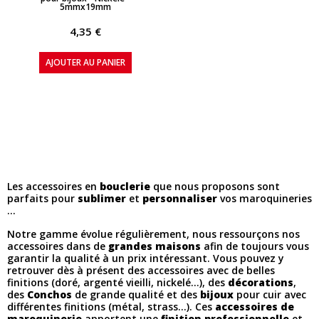
5mmx19mm
4,35 €
AJOUTER AU PANIER
Les accessoires en
bouclerie
que nous proposons sont
parfaits pour
sublimer
et
personnaliser
vos maroquineries
...
Notre gamme évolue régulièrement, nous ressourçons nos
accessoires dans de
grandes maisons
afin de toujours vous
garantir la qualité à un prix intéressant. Vous pouvez y
retrouver dès à présent des accessoires avec de belles
finitions (doré, argenté vieilli, nickelé...), des
décorations
,
des
Conchos
de grande qualité et des
bijoux
pour cuir avec
différentes finitions (métal, strass...). Ces
accessoires de
maroquinerie
apportent une
finition professionnelle
et