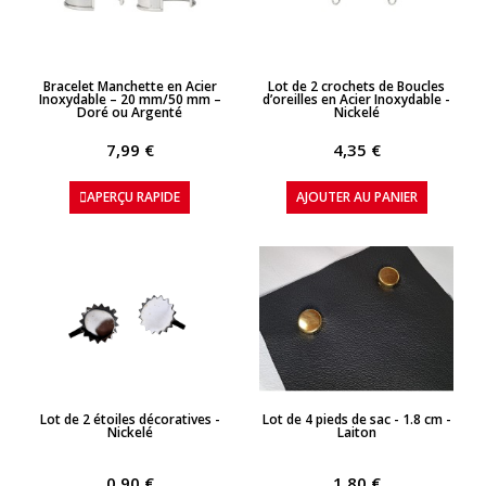
APERÇU RAPIDE
APERÇU RAPIDE
Bracelet Manchette en Acier
Lot de 2 crochets de Boucles
Inoxydable – 20 mm/50 mm –
d’oreilles en Acier Inoxydable -
Doré ou Argenté
Nickelé
7,99 €
4,35 €
APERÇU RAPIDE
AJOUTER AU PANIER
APERÇU RAPIDE
APERÇU RAPIDE
Lot de 2 étoiles décoratives -
Lot de 4 pieds de sac - 1.8 cm -
Nickelé
Laiton
0,90 €
1,80 €