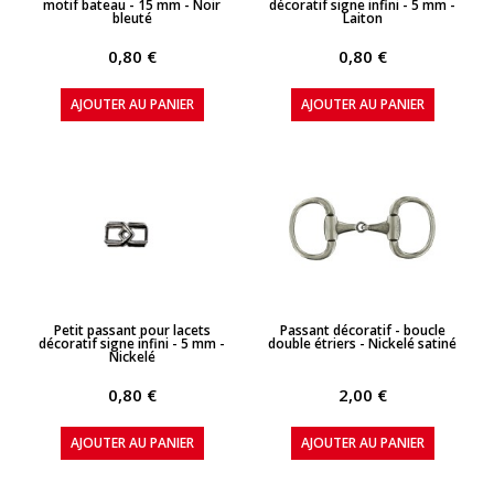
motif bateau - 15 mm - Noir
décoratif signe infini - 5 mm -
bleuté
Laiton
0,80 €
0,80 €
AJOUTER AU PANIER
AJOUTER AU PANIER
APERÇU RAPIDE
APERÇU RAPIDE
Petit passant pour lacets
Passant décoratif - boucle
décoratif signe infini - 5 mm -
double étriers - Nickelé satiné
Nickelé
0,80 €
2,00 €
AJOUTER AU PANIER
AJOUTER AU PANIER