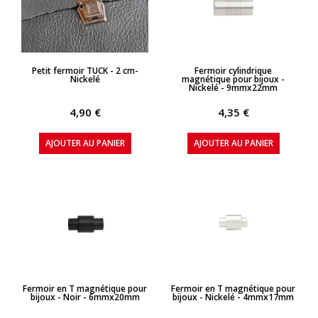
APERÇU RAPIDE
APERÇU RAPIDE
Petit fermoir TUCK - 2 cm-
Fermoir cylindrique
Nickelé
magnétique pour bijoux -
Nickelé - 9mmx22mm
4,90 €
4,35 €
AJOUTER AU PANIER
AJOUTER AU PANIER
APERÇU RAPIDE
APERÇU RAPIDE
Fermoir en T magnétique pour
Fermoir en T magnétique pour
bijoux - Noir - 6mmx20mm
bijoux - Nickelé - 4mmx17mm