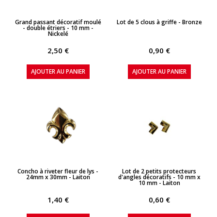
APERÇU RAPIDE
APERÇU RAPIDE
Grand passant décoratif moulé
Lot de 5 clous à griffe - Bronze
- double étriers - 10 mm -
Nickelé
2,50 €
0,90 €
AJOUTER AU PANIER
AJOUTER AU PANIER
APERÇU RAPIDE
APERÇU RAPIDE
Concho à riveter fleur de lys -
Lot de 2 petits protecteurs
24mm x 30mm - Laiton
d'angles décoratifs - 10 mm x
10 mm - Laiton
1,40 €
0,60 €