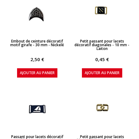
APERÇU RAPIDE
APERÇU RAPIDE
Embout de ceinture décoratif
Petit passant pour lacets
motif girafe - 30 mm - Nickelé
décoratif diagonales - 10 mm -
Laiton
2,50 €
0,45 €
AJOUTER AU PANIER
AJOUTER AU PANIER
APERÇU RAPIDE
APERÇU RAPIDE
Passant pour lacets décoratif
Petit passant pour lacets