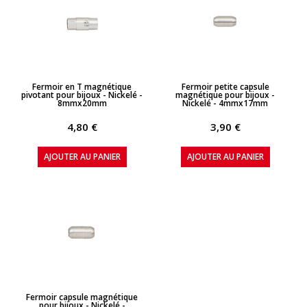
APERÇU RAPIDE
APERÇU RAPIDE
Fermoir en T magnétique
Fermoir petite capsule
pivotant pour bijoux - Nickelé -
magnétique pour bijoux -
8mmx20mm
Nickelé - 4mmx17mm
4,80 €
3,90 €
AJOUTER AU PANIER
AJOUTER AU PANIER
APERÇU RAPIDE
Fermoir capsule magnétique
pour bijoux - Nickelé -