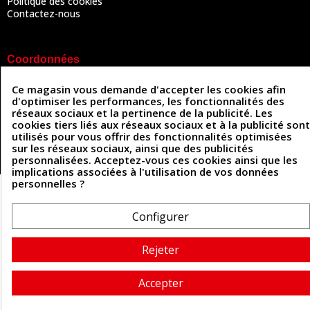
Politique des cookies
Contactez-nous
Coordonnées
493 Chemin de Catougnac
Ce magasin vous demande d'accepter les cookies afin
05 63 34 51 88
81300 Graulhet
d'optimiser les performances, les fonctionnalités des
contact@cuirenstock.com
réseaux sociaux et la pertinence de la publicité. Les
cookies tiers liés aux réseaux sociaux et à la publicité sont
utilisés pour vous offrir des fonctionnalités optimisées
sur les réseaux sociaux, ainsi que des publicités
personnalisées. Acceptez-vous ces cookies ainsi que les
Cuirenstock © 2026 - Une création Quatrys 💙
implications associées à l'utilisation de vos données
personnelles ?
Configurer
Rejeter
Accepter