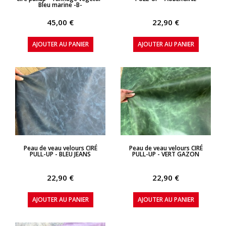
Bleu marine -B-
45,00 €
22,90 €
AJOUTER AU PANIER
AJOUTER AU PANIER
APERÇU RAPIDE
APERÇU RAPIDE
Peau de veau velours CIRÉ
Peau de veau velours CIRÉ
PULL-UP - BLEU JEANS
PULL-UP - VERT GAZON
22,90 €
22,90 €
AJOUTER AU PANIER
AJOUTER AU PANIER