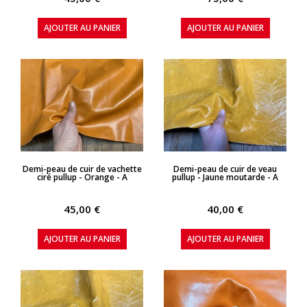
AJOUTER AU PANIER
AJOUTER AU PANIER
APERÇU RAPIDE
APERÇU RAPIDE
Demi-peau de cuir de vachette
Demi-peau de cuir de veau
ciré pullup - Orange - A
pullup - Jaune moutarde - A
45,00 €
40,00 €
AJOUTER AU PANIER
AJOUTER AU PANIER