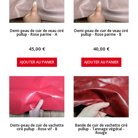
APERÇU RAPIDE
APERÇU RAPIDE
Demi-peau de cuir de veau ciré
Demi-peau de cuir de veau ciré
pullup - Rose parme - A
pullup - Rose parme - B
45,00 €
40,00 €
AJOUTER AU PANIER
AJOUTER AU PANIER
APERÇU RAPIDE
APERÇU RAPIDE
Demi-peau de cuir de vachette
Bande de cuir de vachette ciré
ciré pullup - Rose vif - B
pullup - Tannage végétal -
Rouge