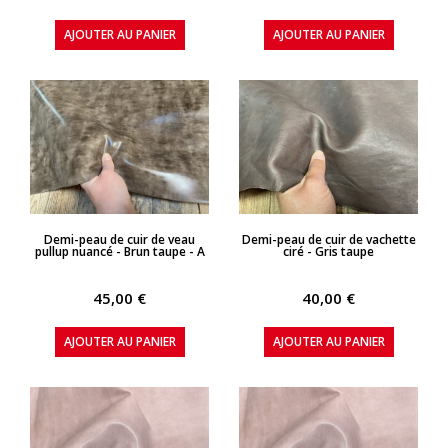
AJOUTER AU PANIER
AJOUTER AU PANIER
APERÇU RAPIDE
APERÇU RAPIDE
Demi-peau de cuir de veau
Demi-peau de cuir de vachette
pullup nuancé - Brun taupe - A
ciré - Gris taupe
45,00 €
40,00 €
AJOUTER AU PANIER
AJOUTER AU PANIER