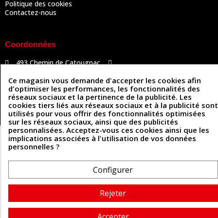
Politique des cookies
Contactez-nous
Coordonnées
493 Chemin de Catougnac
05 63 34 51 88
81300 Graulhet
contact@cuirenstock.com
Ce magasin vous demande d'accepter les cookies afin
d'optimiser les performances, les fonctionnalités des
réseaux sociaux et la pertinence de la publicité. Les
cookies tiers liés aux réseaux sociaux et à la publicité sont
utilisés pour vous offrir des fonctionnalités optimisées
Cuirenstock © 2026 - Une création Quatrys 💙
sur les réseaux sociaux, ainsi que des publicités
personnalisées. Acceptez-vous ces cookies ainsi que les
implications associées à l'utilisation de vos données
personnelles ?
Configurer
Rejeter
Accepter