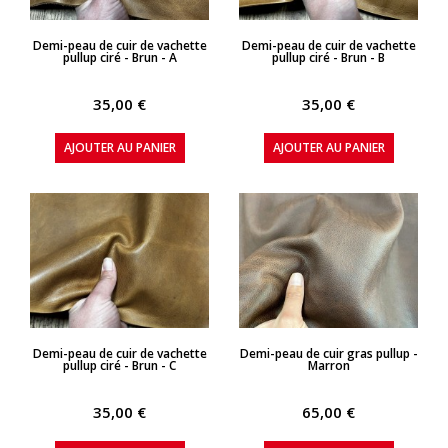
APERÇU RAPIDE
APERÇU RAPIDE
Demi-peau de cuir de vachette
Demi-peau de cuir de vachette
pullup ciré - Brun - A
pullup ciré - Brun - B
35,00 €
35,00 €
AJOUTER AU PANIER
AJOUTER AU PANIER
APERÇU RAPIDE
APERÇU RAPIDE
Demi-peau de cuir de vachette
Demi-peau de cuir gras pullup -
pullup ciré - Brun - C
Marron
35,00 €
65,00 €