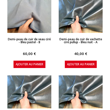
APERÇU RAPIDE
APERÇU RAPIDE
Demi-peau de cuir de veau ciré
Demi-peau de cuir de vachette
- Bleu pastel - B
ciré pullup - Bleu nuit - A
60,00 €
40,00 €
AJOUTER AU PANIER
AJOUTER AU PANIER