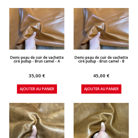
APERÇU RAPIDE
APERÇU RAPIDE
Demi-peau de cuir de vachette
Demi-peau de cuir de vachette
ciré pullup - Brun camel - A
ciré pullup - Brun camel - B
35,00 €
45,00 €
AJOUTER AU PANIER
AJOUTER AU PANIER