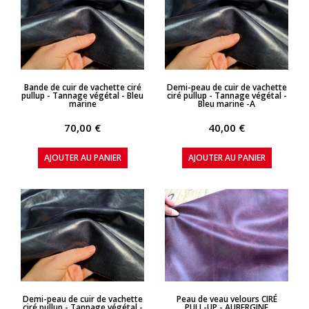
APERÇU RAPIDE
APERÇU RAPIDE
Bande de cuir de vachette ciré
Demi-peau de cuir de vachette
pullup - Tannage végétal - Bleu
ciré pullup - Tannage végétal -
marine
Bleu marine -A
70,00 €
40,00 €
AJOUTER AU PANIER
AJOUTER AU PANIER
APERÇU RAPIDE
APERÇU RAPIDE
Demi-peau de cuir de vachette
Peau de veau velours CIRÉ
ciré pullup - Tannage végétal -
PULL-UP - AUBERGINE