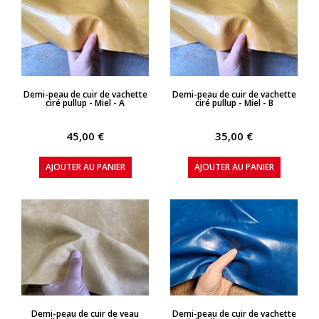
APERÇU RAPIDE
APERÇU RAPIDE
Demi-peau de cuir de vachette
Demi-peau de cuir de vachette
ciré pullup - Miel - A
ciré pullup - Miel - B
45,00 €
35,00 €
AJOUTER AU PANIER
AJOUTER AU PANIER
APERÇU RAPIDE
APERÇU RAPIDE
Demi-peau de cuir de veau
Demi-peau de cuir de vachette