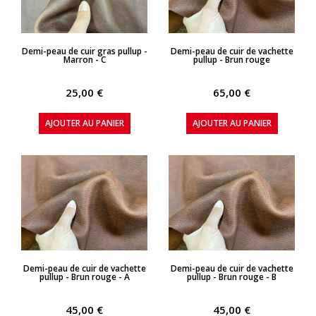
APERÇU RAPIDE
APERÇU RAPIDE
Demi-peau de cuir gras pullup -
Demi-peau de cuir de vachette
Marron - C
pullup - Brun rouge
25,00 €
65,00 €
AJOUTER AU PANIER
AJOUTER AU PANIER
APERÇU RAPIDE
APERÇU RAPIDE
Demi-peau de cuir de vachette
Demi-peau de cuir de vachette
pullup - Brun rouge - A
pullup - Brun rouge - B
45,00 €
45,00 €