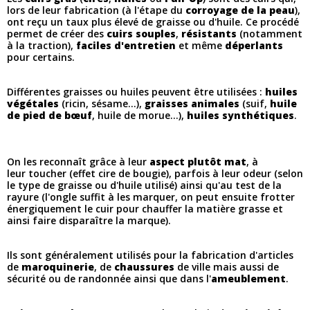
lors de leur fabrication (à l'étape du
corroyage de la peau
),
ont reçu un taux plus élevé de graisse ou d'huile. Ce procédé
permet de créer des
cuirs souples
,
résistants
(notamment
à la traction),
faciles d'entretien
et même
déperlants
pour certains.
Différentes graisses ou huiles peuvent être utilisées :
huiles
végétales
(ricin, sésame...),
graisses animales
(suif,
huile
de pied de bœuf
, huile de morue...),
huiles synthétiques
.
On les reconnaît grâce à leur
aspect plutôt mat
, à
leur toucher (effet cire de bougie), parfois à leur odeur (selon
le type de graisse ou d'huile utilisé) ainsi qu'au test de la
rayure (l'ongle suffit à les marquer, on peut ensuite frotter
énergiquement le cuir pour chauffer la matière grasse et
ainsi faire disparaître la marque).
Ils sont généralement utilisés pour la fabrication d'articles
de
maroquinerie
, de
chaussures
de ville mais aussi de
sécurité ou de randonnée ainsi que dans l'
ameublement
.