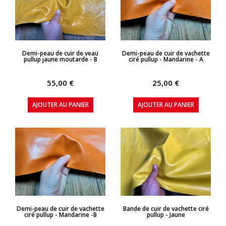
APERÇU RAPIDE
APERÇU RAPIDE
Demi-peau de cuir de veau
Demi-peau de cuir de vachette
pullup jaune moutarde - B
ciré pullup - Mandarine - A
55,00 €
25,00 €
AJOUTER AU PANIER
AJOUTER AU PANIER
APERÇU RAPIDE
APERÇU RAPIDE
Demi-peau de cuir de vachette
Bande de cuir de vachette ciré
ciré pullup - Mandarine -B
pullup - Jaune