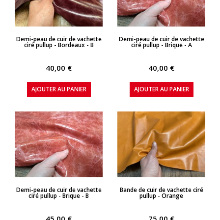
APERÇU RAPIDE
APERÇU RAPIDE
Demi-peau de cuir de vachette
Demi-peau de cuir de vachette
ciré pullup - Bordeaux - B
ciré pullup - Brique - A
40,00 €
40,00 €
AJOUTER AU PANIER
AJOUTER AU PANIER
APERÇU RAPIDE
APERÇU RAPIDE
Demi-peau de cuir de vachette
Bande de cuir de vachette ciré
ciré pullup - Brique - B
pullup - Orange
45,00 €
75,00 €