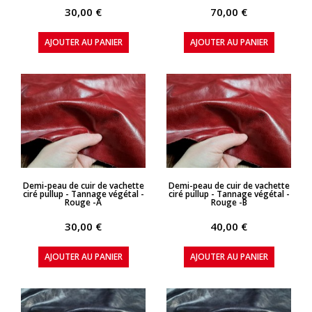
30,00 €
70,00 €
AJOUTER AU PANIER
AJOUTER AU PANIER
APERÇU RAPIDE
APERÇU RAPIDE
Demi-peau de cuir de vachette
Demi-peau de cuir de vachette
ciré pullup - Tannage végétal -
ciré pullup - Tannage végétal -
Rouge -A
Rouge -B
30,00 €
40,00 €
AJOUTER AU PANIER
AJOUTER AU PANIER