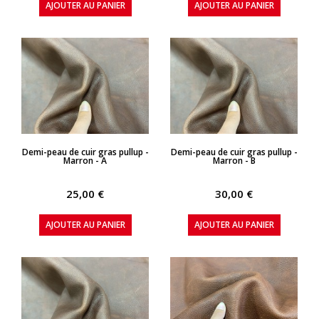
AJOUTER AU PANIER
AJOUTER AU PANIER
APERÇU RAPIDE
APERÇU RAPIDE
Demi-peau de cuir gras pullup -
Demi-peau de cuir gras pullup -
Marron - A
Marron - B
25,00 €
30,00 €
AJOUTER AU PANIER
AJOUTER AU PANIER