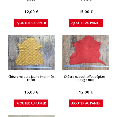
12,00 €
15,00 €
AJOUTER AU PANIER
AJOUTER AU PANIER
APERÇU RAPIDE
APERÇU RAPIDE
Chèvre velours jaune imprimée
Chèvre nubuck effet pépites -
tricot
Rouge mat
15,00 €
12,00 €
AJOUTER AU PANIER
AJOUTER AU PANIER