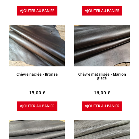
AJOUTER AU PANIER
AJOUTER AU PANIER
APERÇU RAPIDE
APERÇU RAPIDE
Chèvre nacrée - Bronze
Chèvre métallisée - Marron
glacé
15,00 €
16,00 €
AJOUTER AU PANIER
AJOUTER AU PANIER