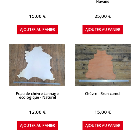
Havane
15,00 €
25,00 €
AJOUTER AU PANIER
AJOUTER AU PANIER
APERÇU RAPIDE
APERÇU RAPIDE
Peau de chèvre tannage
Chèvre - Brun camel
écologique - Naturel
12,00 €
15,00 €
AJOUTER AU PANIER
AJOUTER AU PANIER