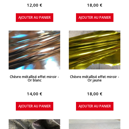
12,00 €
18,00 €
AJOUTER AU PANIER
AJOUTER AU PANIER
APERÇU RAPIDE
APERÇU RAPIDE
Chèvre métallisé effet miroir -
Chèvre métallisé effet miroir -
Or blanc
Or jaune
14,00 €
18,00 €
AJOUTER AU PANIER
AJOUTER AU PANIER