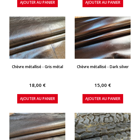
AJOUTER AU PANIER
AJOUTER AU PANIER
APERÇU RAPIDE
APERÇU RAPIDE
Chèvre métallisé - Gris métal
Chèvre métallisé - Dark silver
18,00 €
15,00 €
AJOUTER AU PANIER
AJOUTER AU PANIER