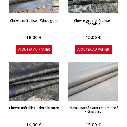
APERÇU RAPIDE
APERÇU RAPIDE
Chèvre métallisé - White gold
Chèvre grain métallisé -
Fantaisie
18,00 €
15,00 €
AJOUTER AU PANIER
AJOUTER AU PANIER
APERÇU RAPIDE
APERÇU RAPIDE
Chèvre métallisé - doré bronze
Chèvre nacrée aux reflets doré
- Gris bleu
14,00 €
15,00 €