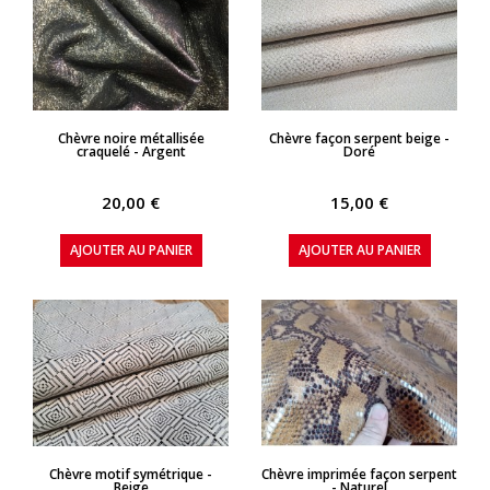
APERÇU RAPIDE
APERÇU RAPIDE
Chèvre noire métallisée
Chèvre façon serpent beige -
craquelé - Argent
Doré
20,00 €
15,00 €
AJOUTER AU PANIER
AJOUTER AU PANIER
APERÇU RAPIDE
APERÇU RAPIDE
Chèvre motif symétrique -
Chèvre imprimée façon serpent
Beige
- Naturel