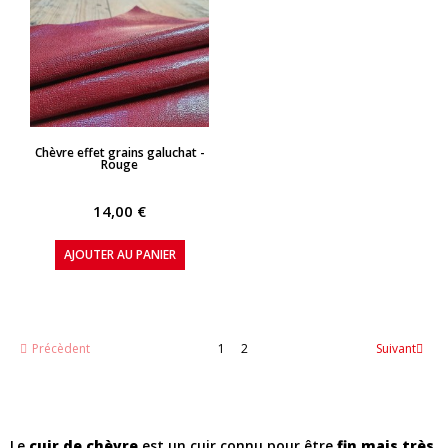
APERÇU RAPIDE
Chèvre effet grains galuchat -
Rouge
14,00 €
AJOUTER AU PANIER
Précèdent
1
2
Suivant
Le
cuir de chèvre
est un cuir connu pour être
fin mais très