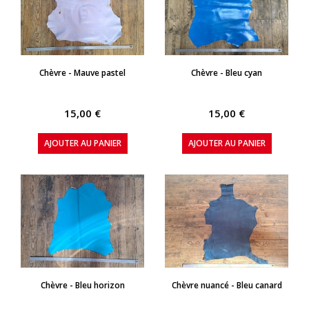
APERÇU RAPIDE
APERÇU RAPIDE
Chèvre - Mauve pastel
Chèvre - Bleu cyan
15,00 €
15,00 €
AJOUTER AU PANIER
AJOUTER AU PANIER
APERÇU RAPIDE
APERÇU RAPIDE
Chèvre - Bleu horizon
Chèvre nuancé - Bleu canard