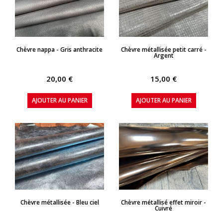
APERÇU RAPIDE
APERÇU RAPIDE
Chèvre nappa - Gris anthracite
Chèvre métallisée petit carré -
Argent
20,00 €
15,00 €
AJOUTER AU PANIER
AJOUTER AU PANIER
APERÇU RAPIDE
APERÇU RAPIDE
Chèvre métallisée - Bleu ciel
Chèvre métallisé effet miroir -
Cuivré