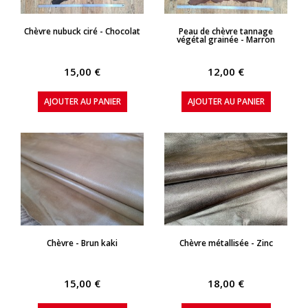
APERÇU RAPIDE
APERÇU RAPIDE
Chèvre nubuck ciré - Chocolat
Peau de chèvre tannage
végétal grainée - Marron
15,00 €
12,00 €
AJOUTER AU PANIER
AJOUTER AU PANIER
APERÇU RAPIDE
APERÇU RAPIDE
Chèvre - Brun kaki
Chèvre métallisée - Zinc
15,00 €
18,00 €