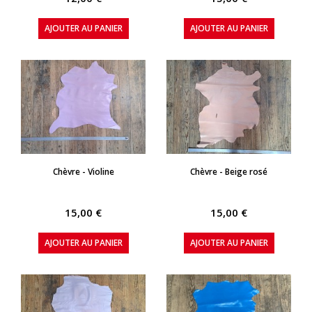
AJOUTER AU PANIER
AJOUTER AU PANIER
APERÇU RAPIDE
APERÇU RAPIDE
Chèvre - Violine
Chèvre - Beige rosé
15,00 €
15,00 €
AJOUTER AU PANIER
AJOUTER AU PANIER