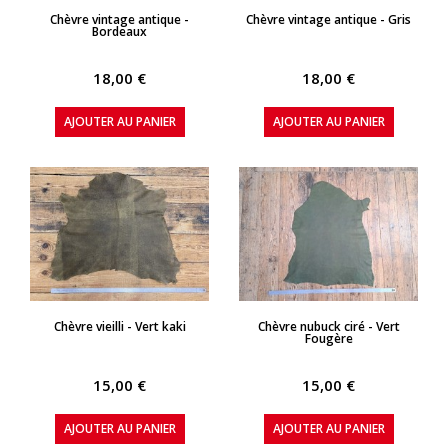
APERÇU RAPIDE
APERÇU RAPIDE
Chèvre vintage antique -
Chèvre vintage antique - Gris
Bordeaux
18,00 €
18,00 €
AJOUTER AU PANIER
AJOUTER AU PANIER
APERÇU RAPIDE
APERÇU RAPIDE
Chèvre vieilli - Vert kaki
Chèvre nubuck ciré - Vert
Fougère
15,00 €
15,00 €
AJOUTER AU PANIER
AJOUTER AU PANIER