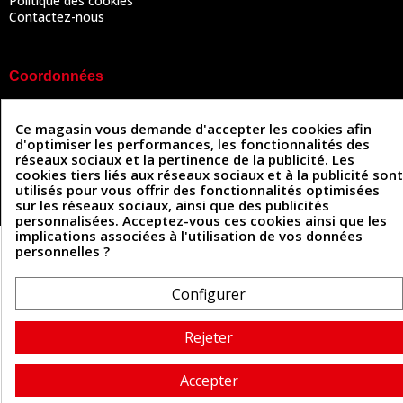
Politique des cookies
Contactez-nous
Coordonnées
493 Chemin de Catougnac
05 63 34 51 88
81300 Graulhet
Ce magasin vous demande d'accepter les cookies afin
contact@cuirenstock.com
d'optimiser les performances, les fonctionnalités des
réseaux sociaux et la pertinence de la publicité. Les
cookies tiers liés aux réseaux sociaux et à la publicité sont
utilisés pour vous offrir des fonctionnalités optimisées
sur les réseaux sociaux, ainsi que des publicités
Cuirenstock © 2026 - Une création Quatrys 💙
personnalisées. Acceptez-vous ces cookies ainsi que les
implications associées à l'utilisation de vos données
personnelles ?
Configurer
Rejeter
Accepter