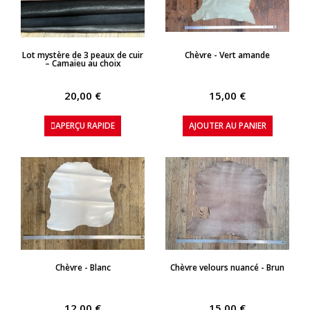
APERÇU RAPIDE
APERÇU RAPIDE
Lot mystère de 3 peaux de cuir
Chèvre - Vert amande
– Camaïeu au choix
20,00 €
15,00 €
APERÇU RAPIDE
AJOUTER AU PANIER
APERÇU RAPIDE
APERÇU RAPIDE
Chèvre - Blanc
Chèvre velours nuancé - Brun
12,00 €
15,00 €