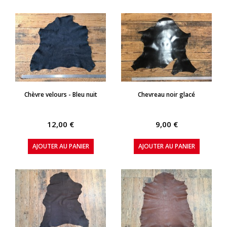
APERÇU RAPIDE
APERÇU RAPIDE
Chèvre velours - Bleu nuit
Chevreau noir glacé
12,00 €
9,00 €
AJOUTER AU PANIER
AJOUTER AU PANIER