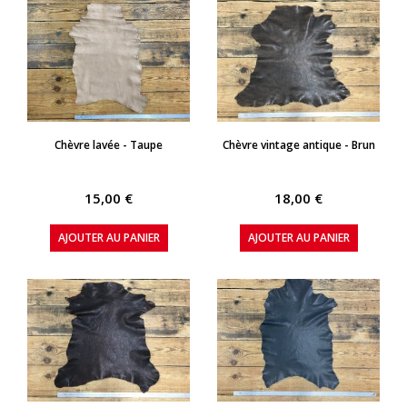
APERÇU RAPIDE
APERÇU RAPIDE
Chèvre lavée - Taupe
Chèvre vintage antique - Brun
15,00 €
18,00 €
AJOUTER AU PANIER
AJOUTER AU PANIER