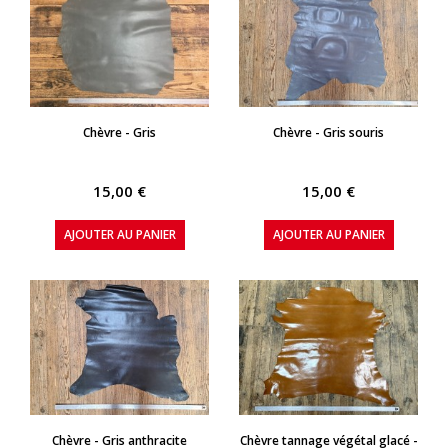
APERÇU RAPIDE
APERÇU RAPIDE
Chèvre - Gris
Chèvre - Gris souris
15,00 €
15,00 €
AJOUTER AU PANIER
AJOUTER AU PANIER
APERÇU RAPIDE
APERÇU RAPIDE
Chèvre - Gris anthracite
Chèvre tannage végétal glacé -