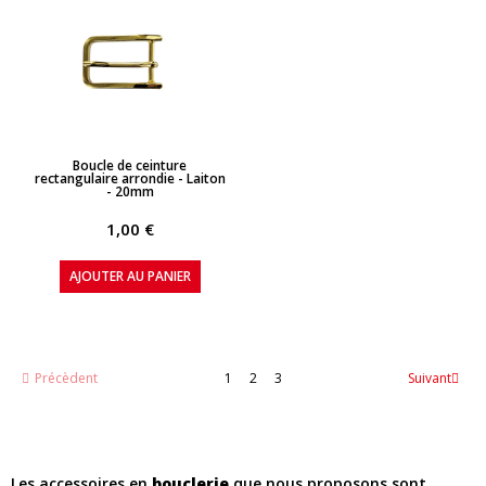
APERÇU RAPIDE
Boucle de ceinture
rectangulaire arrondie - Laiton
- 20mm
1,00 €
AJOUTER AU PANIER
Précèdent
1
2
3
Suivant
Les accessoires en
bouclerie
que nous proposons sont