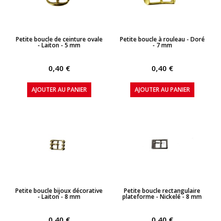
APERÇU RAPIDE
APERÇU RAPIDE
Petite boucle de ceinture ovale
Petite boucle à rouleau - Doré
- Laiton - 5 mm
- 7 mm
0,40 €
0,40 €
AJOUTER AU PANIER
AJOUTER AU PANIER
APERÇU RAPIDE
APERÇU RAPIDE
Petite boucle bijoux décorative
Petite boucle rectangulaire
- Laiton - 8 mm
plateforme - Nickelé - 8 mm
0,40 €
0,40 €