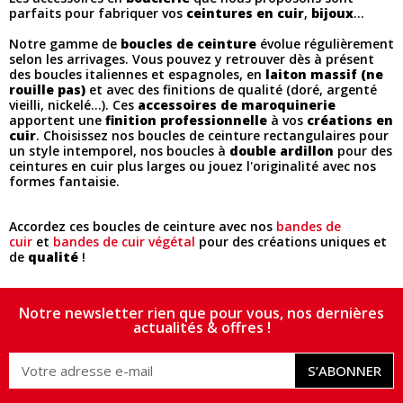
parfaits pour fabriquer vos
ceintures en cuir
,
bijoux
...
Notre gamme de
boucles de ceinture
évolue régulièrement
selon les arrivages. Vous pouvez y retrouver dès à présent
des boucles italiennes et espagnoles, en
laiton massif (ne
rouille pas)
et avec des finitions de qualité (doré, argenté
vieilli, nickelé...). Ces
accessoires de maroquinerie
apportent une
finition professionnelle
à vos
créations en
cuir
. Choisissez nos boucles de ceinture rectangulaires pour
un style intemporel, nos boucles à
double ardillon
pour des
ceintures en cuir plus larges ou jouez l'originalité avec nos
formes fantaisie.
Accordez ces boucles de ceinture avec nos
bandes de
cuir
et
bandes de cuir végétal
pour des créations uniques et
de
qualité
!
Notre newsletter rien que pour vous, nos dernières
actualités & offres !
S’ABONNER