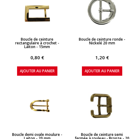
APERÇU RAPIDE
APERÇU RAPIDE
Boucle de ceinture
Boucle de ceinture ronde -
rectangulaire à crochet -
Nickelé 20 mm
Laiton - 15mm
0,80 €
1,20 €
AJOUTER AU PANIER
AJOUTER AU PANIER
APERÇU RAPIDE
APERÇU RAPIDE
Boucle demi ovale moulure -
Boucle de ceinture semi
Laiton - 20 mm
fermée à rouleau - Bronze - 20