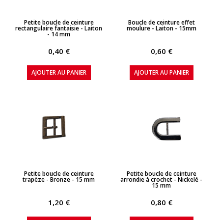
APERÇU RAPIDE
APERÇU RAPIDE
Petite boucle de ceinture
Boucle de ceinture effet
rectangulaire fantaisie - Laiton
moulure - Laiton - 15mm
- 14 mm
0,40 €
0,60 €
AJOUTER AU PANIER
AJOUTER AU PANIER
APERÇU RAPIDE
APERÇU RAPIDE
Petite boucle de ceinture
Petite boucle de ceinture
trapèze - Bronze - 15 mm
arrondie à crochet - Nickelé -
15 mm
1,20 €
0,80 €