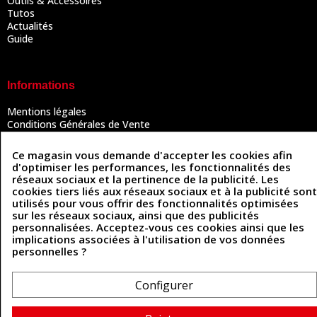
Outils & Accessoires
Tutos
Actualités
Guide
Informations
Mentions légales
Conditions Générales de Vente
Politique de confidentialité
Politique des cookies
Ce magasin vous demande d'accepter les cookies afin
Contactez-nous
d'optimiser les performances, les fonctionnalités des
réseaux sociaux et la pertinence de la publicité. Les
cookies tiers liés aux réseaux sociaux et à la publicité sont
utilisés pour vous offrir des fonctionnalités optimisées
Coordonnées
sur les réseaux sociaux, ainsi que des publicités
personnalisées. Acceptez-vous ces cookies ainsi que les
493 Chemin de Catougnac
implications associées à l'utilisation de vos données
05 63 34 51 88
81300 Graulhet
personnelles ?
contact@cuirenstock.com
Configurer
Cuirenstock © 2026 - Une création Quatrys 💙