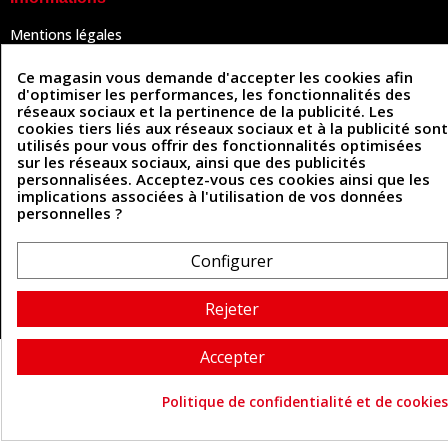
Mentions légales
Conditions Générales de Vente
Politique de confidentialité
Ce magasin vous demande d'accepter les cookies afin
Politique des cookies
d'optimiser les performances, les fonctionnalités des
Contactez-nous
réseaux sociaux et la pertinence de la publicité. Les
cookies tiers liés aux réseaux sociaux et à la publicité sont
utilisés pour vous offrir des fonctionnalités optimisées
sur les réseaux sociaux, ainsi que des publicités
Coordonnées
personnalisées. Acceptez-vous ces cookies ainsi que les
implications associées à l'utilisation de vos données
493 Chemin de Catougnac
personnelles ?
05 63 34 51 88
81300 Graulhet
contact@cuirenstock.com
Configurer
Rejeter
Cuirenstock © 2026 - Une création Quatrys 💙
Accepter
Politique de confidentialité et de cookies
Consentement aux cookie