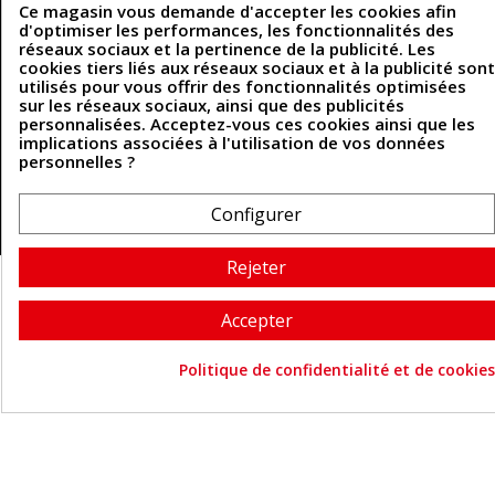
Ce magasin vous demande d'accepter les cookies afin
d'optimiser les performances, les fonctionnalités des
réseaux sociaux et la pertinence de la publicité. Les
cookies tiers liés aux réseaux sociaux et à la publicité sont
Coordonnées
utilisés pour vous offrir des fonctionnalités optimisées
sur les réseaux sociaux, ainsi que des publicités
493 Chemin de Catougnac
05 63 34 51 88
personnalisées. Acceptez-vous ces cookies ainsi que les
81300 Graulhet
implications associées à l'utilisation de vos données
contact@cuirenstock.com
personnelles ?
Configurer
Cuirenstock © 2026 - Une création Quatrys 💙
Rejeter
Accepter
Politique de confidentialité et de cookies
Consentement aux cookie