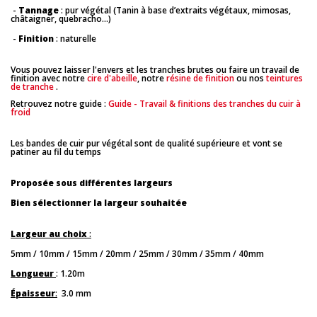
-
Tannage
: pur végétal (Tanin à base d’extraits végétaux, mimosas,
châtaigner, quebracho...)
-
Finition
: naturelle
Vous pouvez laisser l'envers et les tranches brutes ou faire un travail de
finition avec notre
cire d'abeille
, notre
résine de finition
ou nos
teintures
de tranche
.
Retrouvez notre guide :
Guide - Travail & finitions des tranches du cuir à
froid
Les bandes de cuir pur végétal sont de qualité supérieure et vont se
patiner au fil du temps
Proposée sous différentes largeurs
Bien sélectionner la largeur souhaitée
Largeur au choix
:
5mm / 10mm / 15mm / 20mm / 25mm / 30mm / 35mm / 40mm
Longueur
: 1.20m
Épaisseur
:
3.0 mm