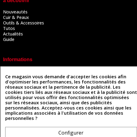
à découvrir
Nouveautés
Cuir & Peaux
Outils & Accessoires
Tutos
Actualités
Guide
Informations
Mentions légales
Conditions Générales de Vente
Ce magasin vous demande d'accepter les cookies afin
d'optimiser les performances, les fonctionnalités des
Politique de confidentialité
réseaux sociaux et la pertinence de la publicité. Les
Politique des cookies
cookies tiers liés aux réseaux sociaux et à la publicité sont
Contactez-nous
utilisés pour vous offrir des fonctionnalités optimisées
sur les réseaux sociaux, ainsi que des publicités
personnalisées. Acceptez-vous ces cookies ainsi que les
implications associées à l'utilisation de vos données
Coordonnées
personnelles ?
493 Chemin de Catougnac
05 63 34 51 88
81300 Graulhet
Configurer
contact@cuirenstock.com