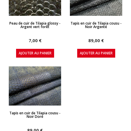
APERÇU RAPIDE
APERÇU RAPIDE
Peau de cuir de Tilapia glossy -
Tapis en cuir de Tilapia cousu -
Argent vert forêt
Noir Argenté
7,00 €
89,00 €
AJOUTER AU PANIER
AJOUTER AU PANIER
APERÇU RAPIDE
Tapis en cuir de Tilapia cousu -
Noir Doré
89,00 €